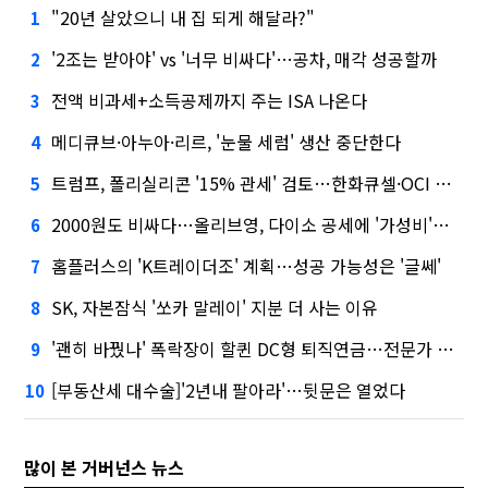
"20년 살았으니 내 집 되게 해달라?"
1
'2조는 받아야' vs '너무 비싸다'…공차, 매각 성공할까
2
전액 비과세+소득공제까지 주는 ISA 나온다
3
메디큐브·아누아·리르, '눈물 세럼' 생산 중단한다
4
트럼프, 폴리실리콘 '15% 관세' 검토…한화큐셀·OCI 영향은?
5
2000원도 비싸다…올리브영, 다이소 공세에 '가성비'로 맞불
6
홈플러스의 'K트레이더조' 계획…성공 가능성은 '글쎄'
7
SK, 자본잠식 '쏘카 말레이' 지분 더 사는 이유
8
'괜히 바꿨나' 폭락장이 할퀸 DC형 퇴직연금…전문가 조언은
9
[부동산세 대수술]'2년내 팔아라'…뒷문은 열었다
10
많이 본 거버넌스 뉴스