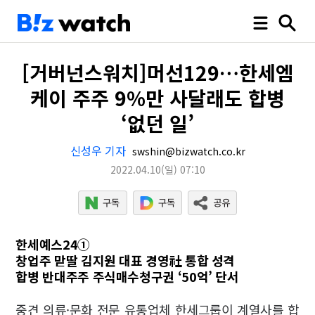
[거버넌스워치]머선129…한세엠
케이 주주 9%만 사달래도 합병
‘없던 일’
신성우 기자
swshin@bizwatch.co.kr
2022.04.10
(일)
07:10
한세예스24①
창업주 맏딸 김지원 대표 경영社 통합 성격
합병 반대주주 주식매수청구권 ‘50억’ 단서
중견 의류·문화 전문 유통업체 한세그룹이 계열사를 합