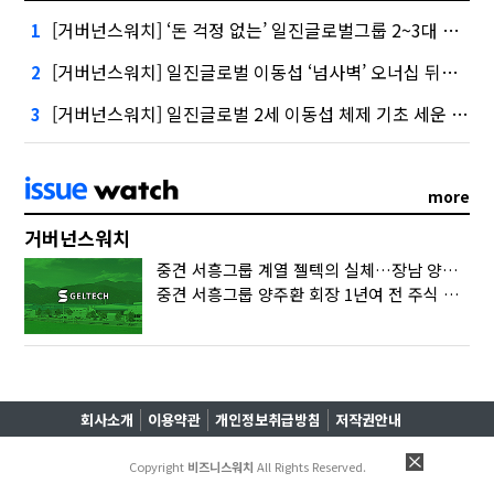
[거버넌스워치] ‘돈 걱정 없는’ 일진글로벌그룹 2~3대 승계 ‘술술’
1
[거버넌스워치] 일진글로벌 이동섭 ‘넘사벽’ 오너십 뒤엔 ‘1조 주식 소각’
2
[거버넌스워치] 일진글로벌 2세 이동섭 체제 기초 세운 ‘일진 2640억’
3
more
거버넌스워치
중견 서흥그룹 계열 젤텍의 실체…장남 양준택의 ‘마르지 않는 샘’
중견 서흥그룹 양주환 회장 1년여 전 주식 증여…‘다 계산이 있었구나’
회사소개
이용약관
개인정보취급방침
저작권안내
Copyright
비즈니스워치
All Rights Reserved.