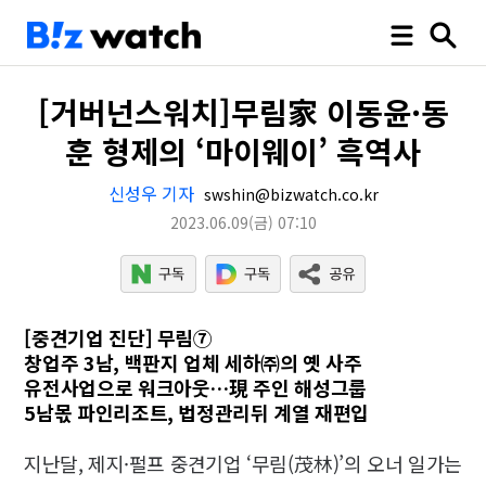
[거버넌스워치]무림家 이동윤·동
훈 형제의 ‘마이웨이’ 흑역사
신성우 기자
swshin@bizwatch.co.kr
2023.06.09
(금)
07:10
[중견기업 진단] 무림⑦
창업주 3남, 백판지 업체 세하㈜의 옛 사주
유전사업으로 워크아웃…現 주인 해성그룹
5남몫 파인리조트, 법정관리뒤 계열 재편입
지난달, 제지·펄프 중견기업 ‘무림(茂林)’의 오너 일가는