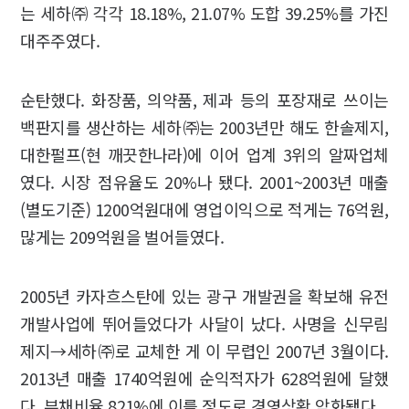
는 세하㈜ 각각 18.18%, 21.07% 도합 39.25%를 가진
대주주였다.
순탄했다. 화장품, 의약품, 제과 등의 포장재로 쓰이는
백판지를 생산하는 세하㈜는 2003년만 해도 한솔제지,
대한펄프(현 깨끗한나라)에 이어 업계 3위의 알짜업체
였다. 시장 점유율도 20%나 됐다. 2001~2003년 매출
(별도기준) 1200억원대에 영업이익으로 적게는 76억원,
많게는 209억원을 벌어들였다.
2005년 카자흐스탄에 있는 광구 개발권을 확보해 유전
개발사업에 뛰어들었다가 사달이 났다. 사명을 신무림
제지→세하㈜로 교체한 게 이 무렵인 2007년 3월이다.
2013년 매출 1740억원에 순익적자가 628억원에 달했
다. 부채비율 821%에 이를 정도로 경영상황 악화됐다.