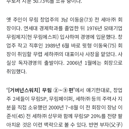
주로서 지분 50.73%를 소유 중이다.
옛 주인이 무림 창업주의 3남 이동윤(73) 전 세아㈜ 회
장이다. 연세대 경제학과를 졸업한 뒤 1976년 모태기업
무림제지(현 무림에스피) 입사하며 경영에 입문했다. 창
업주 작고 직후인 1989년 6월 바로 윗형 이동욱(75) 회
장이 취임할 무렵 세하㈜의 대표이사 사장을 맡았다. 사
실상 독자경영의 출발이다. 2006년 1월에는 회장으로
취임했다.
‘[거버넌스워치] 무림 ②~③편’
에서 얘기한대로, 창업
주 2세들이 무림SP, 무림페이퍼, 세하㈜ 등의 주력사 지
분을 직접 소유했던 2000년 7~8월 이 전 회장이 장남 이
준석(45) 전 세하㈜ 상무와 함께 무림SP 20%를 전량 팔
아치운 것은 이런 맥락으로 볼 수 있다. 반면 부자(父子)