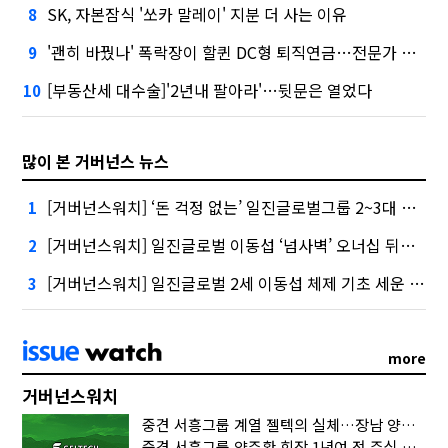
SK, 자본잠식 '쏘카 말레이' 지분 더 사는 이유
8
'괜히 바꿨나' 폭락장이 할퀸 DC형 퇴직연금…전문가 조언은
9
[부동산세 대수술]'2년내 팔아라'…뒷문은 열었다
10
많이 본 거버넌스 뉴스
[거버넌스워치] ‘돈 걱정 없는’ 일진글로벌그룹 2~3대 승계 ‘술술’
1
[거버넌스워치] 일진글로벌 이동섭 ‘넘사벽’ 오너십 뒤엔 ‘1조 주식 소각’
2
[거버넌스워치] 일진글로벌 2세 이동섭 체제 기초 세운 ‘일진 2640억’
3
more
거버넌스워치
중견 서흥그룹 계열 젤텍의 실체…장남 양준택의 ‘마르지 않는 샘’
중견 서흥그룹 양주환 회장 1년여 전 주식 증여…‘다 계산이 있었구나’