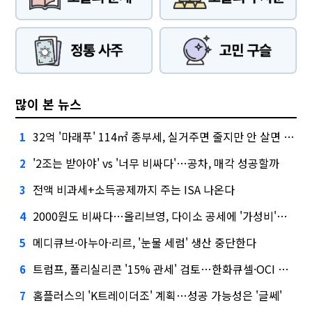
많이 본 뉴스
32억 '마래푸' 114㎡ 종부세, 실거주면 줄지만 안 살면 2.5배
1
'2조는 받아야' vs '너무 비싸다'…공차, 매각 성공할까
2
전액 비과세+소득공제까지 주는 ISA 나온다
3
2000원도 비싸다…올리브영, 다이소 공세에 '가성비'로 맞불
4
메디큐브·아누아·리르, '눈물 세럼' 생산 중단한다
5
트럼프, 폴리실리콘 '15% 관세' 검토…한화큐셀·OCI 영향은?
6
홈플러스의 'K트레이더조' 계획…성공 가능성은 '글쎄'
7