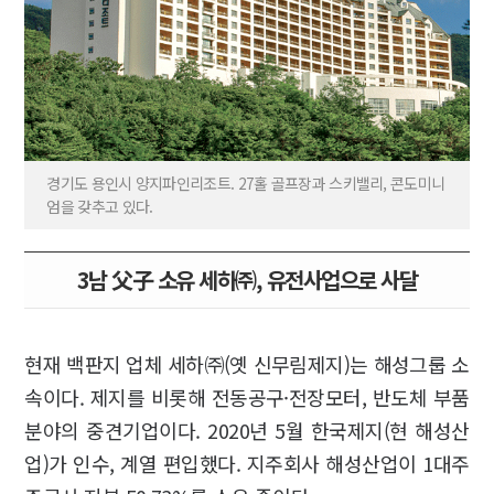
경기도 용인시 양지파인리조트. 27홀 골프장과 스키밸리, 콘도미니
엄을 갖추고 있다.
3남 父子 소유 세하㈜, 유전사업으로 사달
현재 백판지 업체 세하㈜(옛 신무림제지)는 해성그룹 소
속이다. 제지를 비롯해 전동공구·전장모터, 반도체 부품
분야의 중견기업이다. 2020년 5월 한국제지(현 해성산
업)가 인수, 계열 편입했다. 지주회사 해성산업이 1대주