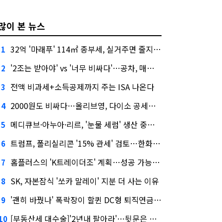
많이 본 뉴스
32억 '마래푸' 114㎡ 종부세, 실거주면 줄지만 안 살면 2.5배
1
'2조는 받아야' vs '너무 비싸다'…공차, 매각 성공할까
2
전액 비과세+소득공제까지 주는 ISA 나온다
3
2000원도 비싸다…올리브영, 다이소 공세에 '가성비'로 맞불
4
메디큐브·아누아·리르, '눈물 세럼' 생산 중단한다
5
트럼프, 폴리실리콘 '15% 관세' 검토…한화큐셀·OCI 영향은?
6
홈플러스의 'K트레이더조' 계획…성공 가능성은 '글쎄'
7
SK, 자본잠식 '쏘카 말레이' 지분 더 사는 이유
8
'괜히 바꿨나' 폭락장이 할퀸 DC형 퇴직연금…전문가 조언은
9
[부동산세 대수술]'2년내 팔아라'…뒷문은 열었다
10