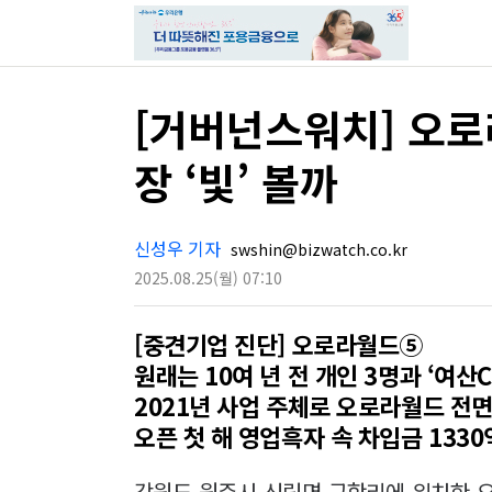
[거버넌스워치] 오로
장 ‘빛’ 볼까
신성우 기자
swshin@bizwatch.co.kr
2025.08.25
(월)
07:10
[중견기업 진단] 오로라월드⑤
원래는 10여 년 전 개인 3명과 ‘여산C
2021년 사업 주체로 오로라월드 전
오픈 첫 해 영업흑자 속 차입금 1330
강원도 원주시 신림면 구학리에 위치한 