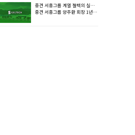
중견 서흥그룹 계열 젤텍의 실체…장남 양준택의 ‘마르지 않는 샘’
중견 서흥그룹 양주환 회장 1년여 전 주식 증여…‘다 계산이 있었구나’