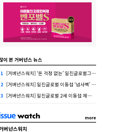
많이 본 거버넌스 뉴스
[거버넌스워치] ‘돈 걱정 없는’ 일진글로벌그룹 2~3대 승계 ‘술술’
1
[거버넌스워치] 일진글로벌 이동섭 ‘넘사벽’ 오너십 뒤엔 ‘1조 주식 소각’
2
[거버넌스워치] 일진글로벌 2세 이동섭 체제 기초 세운 ‘일진 2640억’
3
more
거버넌스워치