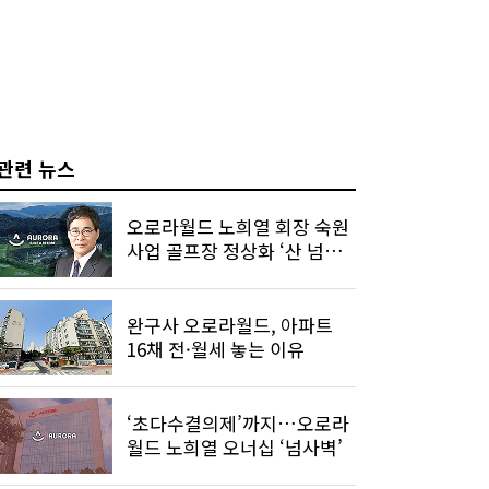
관련 뉴스
오로라월드 노희열 회장 숙원
사업 골프장 정상화 ‘산 넘어
산’
완구사 오로라월드, 아파트
16채 전·월세 놓는 이유
‘초다수결의제’까지…오로라
월드 노희열 오너십 ‘넘사벽’