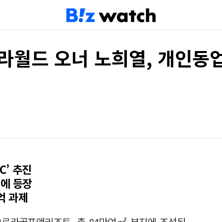
라월드 오너 노희열, 개인동
C’ 추진
면에 등장
억 과제
오로라골프앤리조트. 총 84만여㎡ 부지에 조성된