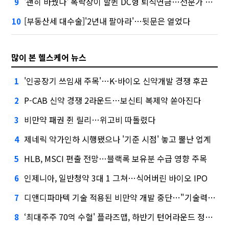
'괜히 바꿨나' 폭락장이 할퀸 DC형 퇴직연금…전문가 조언은
9
[부동산세 대수술]'2년내 팔아라'…뒷문은 열었다
10
많이 본 헬스케어 뉴스
'인공장기 쓰임새 주목'…K-바이오 신약개발 경쟁 후끈
1
P-CAB 신약 경쟁 2라운드…보신티 복제약 쏟아진다
2
비만약 패권 쥔 릴리…위고비 따돌렸다
3
제네릭 약가인하 시행됐으나 '기준 시점' 놓고 뿔난 업계
4
HLB, MSCI 편출 전망…블랙록 보유분 수급 영향 주목
5
인제니아, 일반청약 3대 1 그쳐…식어버린 바이오 IPO
6
디앤디파마텍 기술 적용된 비만약 개발 중단…"기술력 문제 아냐"
7
‘최대주주 70억 수혈' 플라즈맵, 하반기 턴어라운드 정조준
8