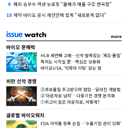
해외 승부수 꺼낸 뉴로핏 "올해가 매출 구조 변곡점"
9
제약·바이오 공시 개선안에 업계 "새로운게 없다"
10
more
바이오 문해력
HLB 세번째 고배…신약 발목잡는 '제조·품질'
특허는 시작일 뿐…핵심은 상용화
바이오USA, ‘빅파마 미팅’ 읽는 법
비만 신약 경쟁
③후보물질 주고받으며 협업…달라진 개발법
②'마운자로 넘자'…다중기전 경쟁 본격화
①위고비 잡은 마운자로, 어떻게?
글로벌 바이오워치
FDA 의약품 등록 손질…'수출기업 관리 강화'