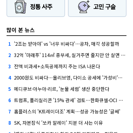
많이 본 뉴스
'2조는 받아야' vs '너무 비싸다'…공차, 매각 성공할까
1
32억 '마래푸' 114㎡ 종부세, 실거주면 줄지만 안 살면 2.5배
2
전액 비과세+소득공제까지 주는 ISA 나온다
3
2000원도 비싸다…올리브영, 다이소 공세에 '가성비'로 맞불
4
메디큐브·아누아·리르, '눈물 세럼' 생산 중단한다
5
트럼프, 폴리실리콘 '15% 관세' 검토…한화큐셀·OCI 영향은?
6
홈플러스의 'K트레이더조' 계획…성공 가능성은 '글쎄'
7
SK, 자본잠식 '쏘카 말레이' 지분 더 사는 이유
8