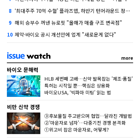
‘최대주주 70억 수혈' 플라즈맵, 하반기 턴어라운드 정조준
8
해외 승부수 꺼낸 뉴로핏 "올해가 매출 구조 변곡점"
9
제약·바이오 공시 개선안에 업계 "새로운게 없다"
10
more
바이오 문해력
HLB 세번째 고배…신약 발목잡는 '제조·품질'
특허는 시작일 뿐…핵심은 상용화
바이오USA, ‘빅파마 미팅’ 읽는 법
비만 신약 경쟁
③후보물질 주고받으며 협업…달라진 개발법
②'마운자로 넘자'…다중기전 경쟁 본격화
①위고비 잡은 마운자로, 어떻게?