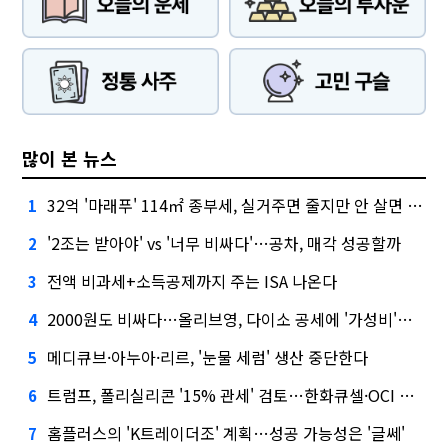
많이 본 뉴스
32억 '마래푸' 114㎡ 종부세, 실거주면 줄지만 안 살면 2.5배
1
'2조는 받아야' vs '너무 비싸다'…공차, 매각 성공할까
2
전액 비과세+소득공제까지 주는 ISA 나온다
3
2000원도 비싸다…올리브영, 다이소 공세에 '가성비'로 맞불
4
메디큐브·아누아·리르, '눈물 세럼' 생산 중단한다
5
트럼프, 폴리실리콘 '15% 관세' 검토…한화큐셀·OCI 영향은?
6
홈플러스의 'K트레이더조' 계획…성공 가능성은 '글쎄'
7