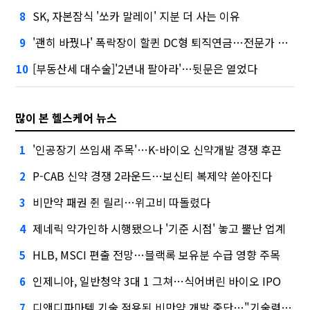
SK, 자본잠식 '쏘카 말레이' 지분 더 사는 이유
8
'괜히 바꿨나' 폭락장이 할퀸 DC형 퇴직연금…전문가 조언은
9
[부동산세 대수술]'2년내 팔아라'…뒷문은 열었다
10
많이 본 헬스케어 뉴스
'인공장기 쓰임새 주목'…K-바이오 신약개발 경쟁 후끈
1
P-CAB 신약 경쟁 2라운드…보신티 복제약 쏟아진다
2
비만약 패권 쥔 릴리…위고비 따돌렸다
3
제네릭 약가인하 시행됐으나 '기준 시점' 놓고 뿔난 업계
4
HLB, MSCI 편출 전망…블랙록 보유분 수급 영향 주목
5
인제니아, 일반청약 3대 1 그쳐…식어버린 바이오 IPO
6
디앤디파마텍 기술 적용된 비만약 개발 중단…"기술력 문제 아냐"
7