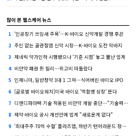
많이 본 헬스케어 뉴스
'인공장기 쓰임새 주목'…K-바이오 신약개발 경쟁 후끈
1
주인 없는 골관절염 신약 시장…K-바이오 도전 막바지
2
제네릭 약가인하 시행됐으나 '기준 시점' 놓고 뿔난 업계
3
비만약 패권 쥔 릴리…위고비 따돌렸다
4
인제니아, 일반청약 3대 1 그쳐…식어버린 바이오 IPO
5
[글로벌 바이오워치]미국 바이오 '역합병 상장' 뜬다
6
디앤디파마텍 기술 적용된 비만약 개발 중단…"기술력 문제 아냐"
7
제약·바이오 공시 개선안에 업계 "새로운게 없다"
8
‘최대주주 70억 수혈' 플라즈맵, 하반기 턴어라운드 정조준
9