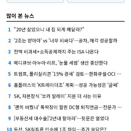
많이 본 뉴스
"20년 살았으니 내 집 되게 해달라?"
1
'2조는 받아야' vs '너무 비싸다'…공차, 매각 성공할까
2
전액 비과세+소득공제까지 주는 ISA 나온다
3
메디큐브·아누아·리르, '눈물 세럼' 생산 중단한다
4
트럼프, 폴리실리콘 '15% 관세' 검토…한화큐셀·OCI 영향은?
5
홈플러스의 'K트레이더조' 계획…성공 가능성은 '글쎄'
6
SK, 자본잠식 '쏘카 말레이' 지분 더 사는 이유
7
'괜히 바꿨나' 폭락장이 할퀸 DC형 퇴직연금…전문가 조언은
8
[부동산세 대수술]'2년내 팔아라'…뒷문은 열었다
9
두산, SK실트론 인수에 1조 차입…추가 부담은?
10