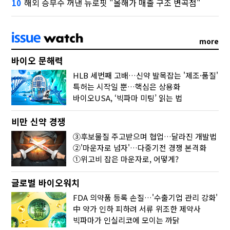
해외 승부수 꺼낸 뉴로핏 "올해가 매출 구조 변곡점"
10
more
바이오 문해력
HLB 세번째 고배…신약 발목잡는 '제조·품질'
특허는 시작일 뿐…핵심은 상용화
바이오USA, ‘빅파마 미팅’ 읽는 법
비만 신약 경쟁
③후보물질 주고받으며 협업…달라진 개발법
②'마운자로 넘자'…다중기전 경쟁 본격화
①위고비 잡은 마운자로, 어떻게?
글로벌 바이오워치
FDA 의약품 등록 손질…'수출기업 관리 강화'
中 약가 인하 피하려 서류 위조한 제약사
빅파마가 인실리코에 모이는 까닭