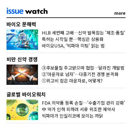
more
바이오 문해력
HLB 세번째 고배…신약 발목잡는 '제조·품질'
특허는 시작일 뿐…핵심은 상용화
바이오USA, ‘빅파마 미팅’ 읽는 법
비만 신약 경쟁
③후보물질 주고받으며 협업…달라진 개발법
②'마운자로 넘자'…다중기전 경쟁 본격화
①위고비 잡은 마운자로, 어떻게?
글로벌 바이오워치
FDA 의약품 등록 손질…'수출기업 관리 강화'
中 약가 인하 피하려 서류 위조한 제약사
빅파마가 인실리코에 모이는 까닭