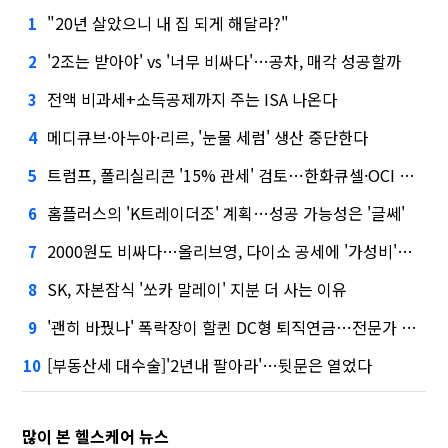
"20년 살았으니 내 집 되게 해달라?"
1
'2조는 받아야' vs '너무 비싸다'…공차, 매각 성공할까
2
전액 비과세+소득공제까지 주는 ISA 나온다
3
메디큐브·아누아·리르, '눈물 세럼' 생산 중단한다
4
트럼프, 폴리실리콘 '15% 관세' 검토…한화큐셀·OCI 영향은?
5
홈플러스의 'K트레이더조' 계획…성공 가능성은 '글쎄'
6
2000원도 비싸다…올리브영, 다이소 공세에 '가성비'로 맞불
7
SK, 자본잠식 '쏘카 말레이' 지분 더 사는 이유
8
'괜히 바꿨나' 폭락장이 할퀸 DC형 퇴직연금…전문가 조언은
9
[부동산세 대수술]'2년내 팔아라'…뒷문은 열었다
10
많이 본 헬스케어 뉴스