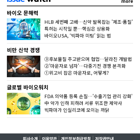
more
바이오 문해력
HLB 세번째 고배…신약 발목잡는 '제조·품질'
특허는 시작일 뿐…핵심은 상용화
바이오USA, ‘빅파마 미팅’ 읽는 법
비만 신약 경쟁
③후보물질 주고받으며 협업…달라진 개발법
②'마운자로 넘자'…다중기전 경쟁 본격화
①위고비 잡은 마운자로, 어떻게?
글로벌 바이오워치
FDA 의약품 등록 손질…'수출기업 관리 강화'
中 약가 인하 피하려 서류 위조한 제약사
빅파마가 인실리코에 모이는 까닭
회사소개
이용약관
개인정보취급방침
저작권안내