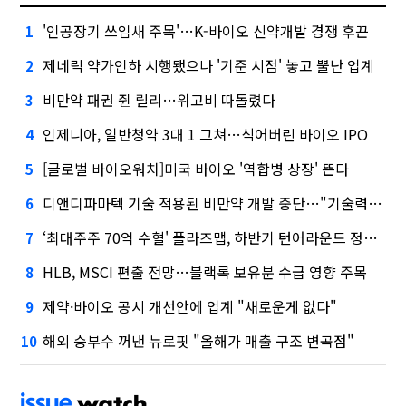
'인공장기 쓰임새 주목'…K-바이오 신약개발 경쟁 후끈
1
제네릭 약가인하 시행됐으나 '기준 시점' 놓고 뿔난 업계
2
비만약 패권 쥔 릴리…위고비 따돌렸다
3
인제니아, 일반청약 3대 1 그쳐…식어버린 바이오 IPO
4
[글로벌 바이오워치]미국 바이오 '역합병 상장' 뜬다
5
디앤디파마텍 기술 적용된 비만약 개발 중단…"기술력 문제 아냐"
6
‘최대주주 70억 수혈' 플라즈맵, 하반기 턴어라운드 정조준
7
HLB, MSCI 편출 전망…블랙록 보유분 수급 영향 주목
8
제약·바이오 공시 개선안에 업계 "새로운게 없다"
9
해외 승부수 꺼낸 뉴로핏 "올해가 매출 구조 변곡점"
10