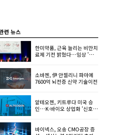
관련 뉴스
한미약품, 근육 늘리는 비만치
료제 기전 밝혔다…임상 '청
신호'
소바젠, 伊 안젤리니 파마에
7600억 뇌전증 신약 기술이전
알테오젠, 키트루다 미국 승
인…K-바이오 상업화 '신호
탄'
바이넥스, 오송 CMO공장 증