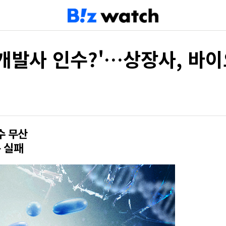
개발사 인수?'…상장사, 바이
수 무산
 실패