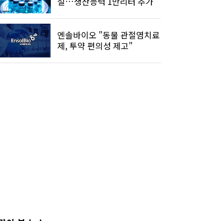
설…생산능력 1만리터 추가
엔솔바이오 "동물 관절염치료
제, 투약 편의성 제고"