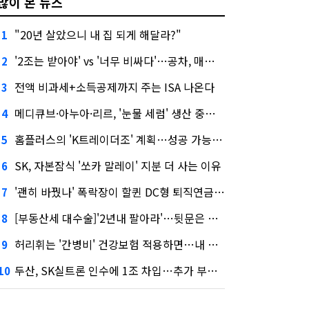
많이 본 뉴스
"20년 살았으니 내 집 되게 해달라?"
1
'2조는 받아야' vs '너무 비싸다'…공차, 매각 성공할까
2
전액 비과세+소득공제까지 주는 ISA 나온다
3
메디큐브·아누아·리르, '눈물 세럼' 생산 중단한다
4
홈플러스의 'K트레이더조' 계획…성공 가능성은 '글쎄'
5
SK, 자본잠식 '쏘카 말레이' 지분 더 사는 이유
6
'괜히 바꿨나' 폭락장이 할퀸 DC형 퇴직연금…전문가 조언은
7
[부동산세 대수술]'2년내 팔아라'…뒷문은 열었다
8
허리휘는 '간병비' 건강보험 적용하면…내 간병보험은?
9
두산, SK실트론 인수에 1조 차입…추가 부담은?
10