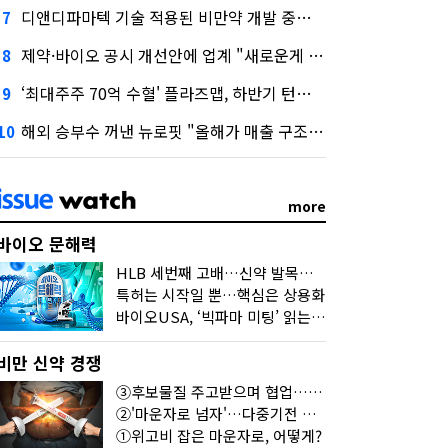
디앤디파마텍 기술 적용된 비만약 개발 중단…"기술력 문제 아냐"
7
제약·바이오 공시 개선안에 업계 "새로운게 없다"
8
‘최대주주 70억 수혈' 플라즈맵, 하반기 턴어라운드 정조준
9
해외 승부수 꺼낸 뉴로핏 "올해가 매출 구조 변곡점"
10
more
바이오 문해력
HLB 세번째 고배…신약 발목잡는 '제조·품질'
특허는 시작일 뿐…핵심은 상용화
바이오USA, ‘빅파마 미팅’ 읽는 법
비만 신약 경쟁
③후보물질 주고받으며 협업…달라진 개발법
②'마운자로 넘자'…다중기전 경쟁 본격화
①위고비 잡은 마운자로, 어떻게?