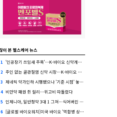
많이 본 헬스케어 뉴스
'인공장기 쓰임새 주목'…K-바이오 신약개발 경쟁 후끈
1
주인 없는 골관절염 신약 시장…K-바이오 도전 막바지
2
제네릭 약가인하 시행됐으나 '기준 시점' 놓고 뿔난 업계
3
비만약 패권 쥔 릴리…위고비 따돌렸다
4
인제니아, 일반청약 3대 1 그쳐…식어버린 바이오 IPO
5
[글로벌 바이오워치]미국 바이오 '역합병 상장' 뜬다
6