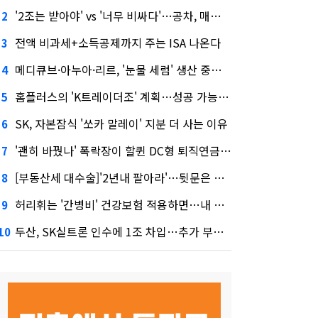
'2조는 받아야' vs '너무 비싸다'…공차, 매각 성공할까
2
전액 비과세+소득공제까지 주는 ISA 나온다
3
메디큐브·아누아·리르, '눈물 세럼' 생산 중단한다
4
홈플러스의 'K트레이더조' 계획…성공 가능성은 '글쎄'
5
SK, 자본잠식 '쏘카 말레이' 지분 더 사는 이유
6
'괜히 바꿨나' 폭락장이 할퀸 DC형 퇴직연금…전문가 조언은
7
[부동산세 대수술]'2년내 팔아라'…뒷문은 열었다
8
허리휘는 '간병비' 건강보험 적용하면…내 간병보험은?
9
두산, SK실트론 인수에 1조 차입…추가 부담은?
10