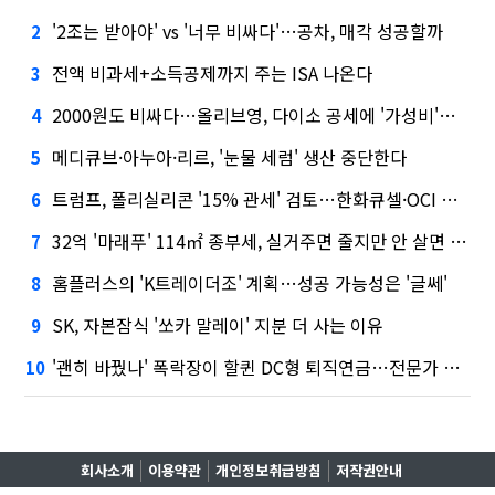
'2조는 받아야' vs '너무 비싸다'…공차, 매각 성공할까
2
전액 비과세+소득공제까지 주는 ISA 나온다
3
2000원도 비싸다…올리브영, 다이소 공세에 '가성비'로 맞불
4
메디큐브·아누아·리르, '눈물 세럼' 생산 중단한다
5
트럼프, 폴리실리콘 '15% 관세' 검토…한화큐셀·OCI 영향은?
6
32억 '마래푸' 114㎡ 종부세, 실거주면 줄지만 안 살면 2.5배
7
홈플러스의 'K트레이더조' 계획…성공 가능성은 '글쎄'
8
SK, 자본잠식 '쏘카 말레이' 지분 더 사는 이유
9
'괜히 바꿨나' 폭락장이 할퀸 DC형 퇴직연금…전문가 조언은
10
회사소개
이용약관
개인정보취급방침
저작권안내