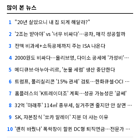
많이 본 뉴스
"20년 살았으니 내 집 되게 해달라?"
1
'2조는 받아야' vs '너무 비싸다'…공차, 매각 성공할까
2
전액 비과세+소득공제까지 주는 ISA 나온다
3
2000원도 비싸다…올리브영, 다이소 공세에 '가성비'로 맞불
4
메디큐브·아누아·리르, '눈물 세럼' 생산 중단한다
5
트럼프, 폴리실리콘 '15% 관세' 검토…한화큐셀·OCI 영향은?
6
홈플러스의 'K트레이더조' 계획…성공 가능성은 '글쎄'
7
32억 '마래푸' 114㎡ 종부세, 실거주면 줄지만 안 살면 2.5배
8
SK, 자본잠식 '쏘카 말레이' 지분 더 사는 이유
9
'괜히 바꿨나' 폭락장이 할퀸 DC형 퇴직연금…전문가 조언은
10