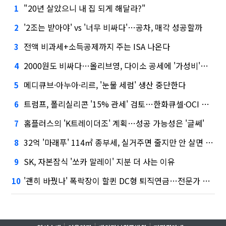
"20년 살았으니 내 집 되게 해달라?"
1
'2조는 받아야' vs '너무 비싸다'…공차, 매각 성공할까
2
전액 비과세+소득공제까지 주는 ISA 나온다
3
2000원도 비싸다…올리브영, 다이소 공세에 '가성비'로 맞불
4
메디큐브·아누아·리르, '눈물 세럼' 생산 중단한다
5
트럼프, 폴리실리콘 '15% 관세' 검토…한화큐셀·OCI 영향은?
6
홈플러스의 'K트레이더조' 계획…성공 가능성은 '글쎄'
7
32억 '마래푸' 114㎡ 종부세, 실거주면 줄지만 안 살면 2.5배
8
SK, 자본잠식 '쏘카 말레이' 지분 더 사는 이유
9
'괜히 바꿨나' 폭락장이 할퀸 DC형 퇴직연금…전문가 조언은
10