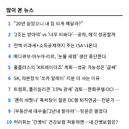
많이 본 뉴스
"20년 살았으니 내 집 되게 해달라?"
1
'2조는 받아야' vs '너무 비싸다'…공차, 매각 성공할까
2
전액 비과세+소득공제까지 주는 ISA 나온다
3
메디큐브·아누아·리르, '눈물 세럼' 생산 중단한다
4
홈플러스의 'K트레이더조' 계획…성공 가능성은 '글쎄'
5
SK, 자본잠식 '쏘카 말레이' 지분 더 사는 이유
6
트럼프, 폴리실리콘 '15% 관세' 검토…한화큐셀·OCI 영향은?
7
'괜히 바꿨나' 폭락장이 할퀸 DC형 퇴직연금…전문가 조언은
8
[부동산세 대수술]'2년내 팔아라'…뒷문은 열었다
9
허리휘는 '간병비' 건강보험 적용하면…내 간병보험은?
10