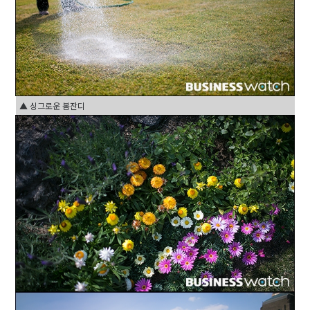
▲ 싱그로운 봄잔디