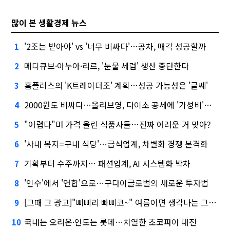
많이 본 생활경제 뉴스
'2조는 받아야' vs '너무 비싸다'…공차, 매각 성공할까
1
메디큐브·아누아·리르, '눈물 세럼' 생산 중단한다
2
홈플러스의 'K트레이더조' 계획…성공 가능성은 '글쎄'
3
2000원도 비싸다…올리브영, 다이소 공세에 '가성비'로 맞불
4
"어렵다"며 가격 올린 식품사들…진짜 어려운 거 맞아?
5
'사내 복지=구내 식당'…급식업계, 차별화 경쟁 본격화
6
기획부터 수주까지… 패션업계, AI 시스템화 박차
7
'인수'에서 '연합'으로…구다이글로벌의 새로운 투자법
8
[그때 그 광고]"삐삐리 빠삐코~" 여름이면 생각나는 그 노래
9
국내는 오리온·인도는 롯데…치열한 초코파이 대전
10