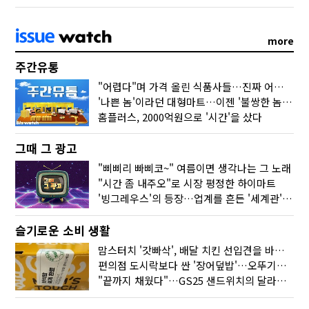
more
주간유통
"어렵다"며 가격 올린 식품사들…진짜 어려운 거 맞아?
'나쁜 놈'이라던 대형마트…이젠 '불쌍한 놈' 됐다
홈플러스, 2000억원으로 '시간'을 샀다
그때 그 광고
"삐삐리 빠삐코~" 여름이면 생각나는 그 노래
"시간 좀 내주오"로 시장 평정한 하이마트
'빙그레우스'의 등장…업계를 흔든 '세계관' 마케팅
슬기로운 소비 생활
맘스터치 '갓빠삭', 배달 치킨 선입견을 바꿨다
편의점 도시락보다 싼 '장어덮밥'…오뚜기가 해냈다
"끝까지 채웠다"…GS25 샌드위치의 달라진 '속'사정