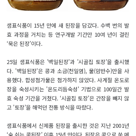
샘표식품이 15년 만에 새 된장을 담갔다. 수백 번의 발
효 과정을 거치는 등 연구개발 기간만 10여 년이 걸린
‘묵은 된장’이다.
25일 샘표식품은 '백일된장'과 '시골집 토장'을 출시했
다. '백일된장'은 콩과 소금(천일염), 물(암반수)만을 사
용했다. 합성첨가물은 첨가하지 않았다. 사계절 온도로
장을 숙성시키는 '온도리듬숙성' 기법으로 100일간 발
효 숙성 기간을 거쳤다. ‘시골집 토장’은 간장을 빼지 않
고 '토장'을 해먹던 전통 방식을 따랐다.
샘표식품에서 신제품 된장을 출시한 것은 지난 2001년
‘숨 쉬는 콩된장’ 이후 15년 만이다. 된장은 콩으로 쑨 메