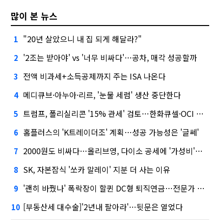
많이 본 뉴스
"20년 살았으니 내 집 되게 해달라?"
1
'2조는 받아야' vs '너무 비싸다'…공차, 매각 성공할까
2
전액 비과세+소득공제까지 주는 ISA 나온다
3
메디큐브·아누아·리르, '눈물 세럼' 생산 중단한다
4
트럼프, 폴리실리콘 '15% 관세' 검토…한화큐셀·OCI 영향은?
5
홈플러스의 'K트레이더조' 계획…성공 가능성은 '글쎄'
6
2000원도 비싸다…올리브영, 다이소 공세에 '가성비'로 맞불
7
SK, 자본잠식 '쏘카 말레이' 지분 더 사는 이유
8
'괜히 바꿨나' 폭락장이 할퀸 DC형 퇴직연금…전문가 조언은
9
[부동산세 대수술]'2년내 팔아라'…뒷문은 열었다
10