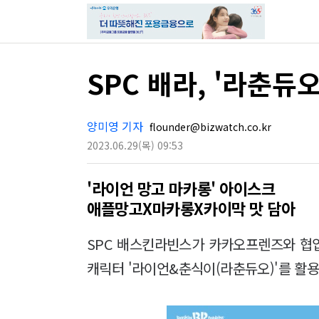
SPC 배라, '라춘듀
양미영 기자
flounder@bizwatch.co.kr
2023.06.29
(목)
09:53
'라이언 망고 마카롱' 아이스크
애플망고X마카롱X카이막 맛 담아
SPC 배스킨라빈스가 카카오프렌즈와 협업
캐릭터 '라이언&춘식이(라춘듀오)'를 활용