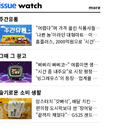
more
주간유통
"어렵다"며 가격 올린 식품사들…진짜 어려운 거 맞아?
'나쁜 놈'이라던 대형마트…이젠 '불쌍한 놈' 됐다
홈플러스, 2000억원으로 '시간'을 샀다
그때 그 광고
"삐삐리 빠삐코~" 여름이면 생각나는 그 노래
"시간 좀 내주오"로 시장 평정한 하이마트
'빙그레우스'의 등장…업계를 흔든 '세계관' 마케팅
슬기로운 소비 생활
맘스터치 '갓빠삭', 배달 치킨 선입견을 바꿨다
편의점 도시락보다 싼 '장어덮밥'…오뚜기가 해냈다
"끝까지 채웠다"…GS25 샌드위치의 달라진 '속'사정