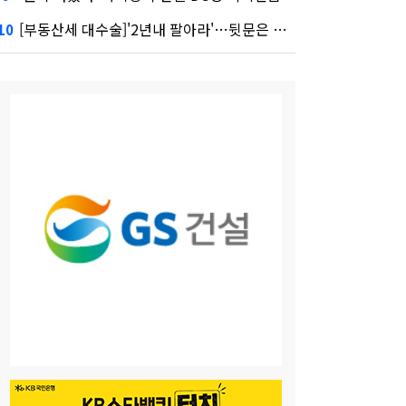
[부동산세 대수술]'2년내 팔아라'…뒷문은 열었다
10