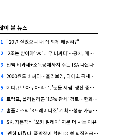
많이 본 뉴스
"20년 살았으니 내 집 되게 해달라?"
1
'2조는 받아야' vs '너무 비싸다'…공차, 매각 성공할까
2
전액 비과세+소득공제까지 주는 ISA 나온다
3
2000원도 비싸다…올리브영, 다이소 공세에 '가성비'로 맞불
4
메디큐브·아누아·리르, '눈물 세럼' 생산 중단한다
5
트럼프, 폴리실리콘 '15% 관세' 검토…한화큐셀·OCI 영향은?
6
홈플러스의 'K트레이더조' 계획…성공 가능성은 '글쎄'
7
SK, 자본잠식 '쏘카 말레이' 지분 더 사는 이유
8
'괜히 바꿨나' 폭락장이 할퀸 DC형 퇴직연금…전문가 조언은
9