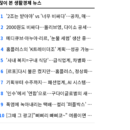
많이 본 생활경제 뉴스
'2조는 받아야' vs '너무 비싸다'…공차, 매각 성공할까
1
2000원도 비싸다…올리브영, 다이소 공세에 '가성비'로 맞불
2
메디큐브·아누아·리르, '눈물 세럼' 생산 중단한다
3
홈플러스의 'K트레이더조' 계획…성공 가능성은 '글쎄'
4
'사내 복지=구내 식당'…급식업계, 차별화 경쟁 본격화
5
[르포]다시 불은 켰지만…홈플러스, 정상화까진 '까마득'
6
기획부터 수주까지… 패션업계, AI 시스템화 박차
7
'인수'에서 '연합'으로…구다이글로벌의 새로운 투자법
8
폭염에 녹아내리는 택배…컬리 '퍼플박스' 대안 될까
9
[그때 그 광고]"삐삐리 빠삐코~" 여름이면 생각나는 그 노래
10