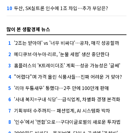
두산, SK실트론 인수에 1조 차입…추가 부담은?
10
많이 본 생활경제 뉴스
'2조는 받아야' vs '너무 비싸다'…공차, 매각 성공할까
1
메디큐브·아누아·리르, '눈물 세럼' 생산 중단한다
2
홈플러스의 'K트레이더조' 계획…성공 가능성은 '글쎄'
3
"어렵다"며 가격 올린 식품사들…진짜 어려운 거 맞아?
4
'리아 두툼새우' 통했다…2주 만에 100만개 판매
5
'사내 복지=구내 식당'…급식업계, 차별화 경쟁 본격화
6
기획부터 수주까지… 패션업계, AI 시스템화 박차
7
'인수'에서 '연합'으로…구다이글로벌의 새로운 투자법
8
2000원도 비싸다…올리브영, 다이소 공세에 '가성비'로 맞불