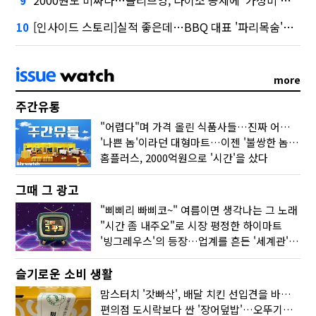
9
[인사이드 스토리]실적 좋은데…BBQ 대표 '파리목숨'된 이유
10
more
주간유통
"어렵다"며 가격 올린 식품사들…진짜 어려운 거 맞아?
'나쁜 놈'이라던 대형마트…이젠 '불쌍한 놈' 됐다
홈플러스, 2000억원으로 '시간'을 샀다
그때 그 광고
"삐삐리 빠삐코~" 여름이면 생각나는 그 노래
"시간 좀 내주오"로 시장 평정한 하이마트
'빙그레우스'의 등장…업계를 흔든 '세계관' 마케팅
슬기로운 소비 생활
맘스터치 '갓빠삭', 배달 치킨 선입견을 바꿨다
편의점 도시락보다 싼 '장어덮밥'…오뚜기가 해냈다