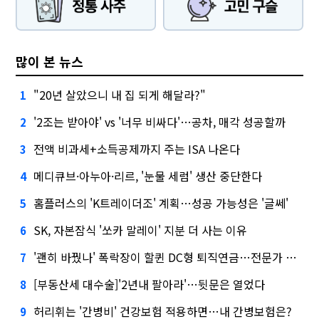
많이 본 뉴스
"20년 살았으니 내 집 되게 해달라?"
1
'2조는 받아야' vs '너무 비싸다'…공차, 매각 성공할까
2
전액 비과세+소득공제까지 주는 ISA 나온다
3
메디큐브·아누아·리르, '눈물 세럼' 생산 중단한다
4
홈플러스의 'K트레이더조' 계획…성공 가능성은 '글쎄'
5
SK, 자본잠식 '쏘카 말레이' 지분 더 사는 이유
6
'괜히 바꿨나' 폭락장이 할퀸 DC형 퇴직연금…전문가 조언은
7
[부동산세 대수술]'2년내 팔아라'…뒷문은 열었다
8
허리휘는 '간병비' 건강보험 적용하면…내 간병보험은?
9