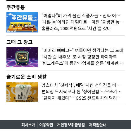
주간유통
"어렵다"며 가격 올린 식품사들…진짜 어려운 거 맞아?
'나쁜 놈'이라던 대형마트…이젠 '불쌍한 놈' 됐다
홈플러스, 2000억원으로 '시간'을 샀다
그때 그 광고
"삐삐리 빠삐코~" 여름이면 생각나는 그 노래
"시간 좀 내주오"로 시장 평정한 하이마트
'빙그레우스'의 등장…업계를 흔든 '세계관' 마케팅
슬기로운 소비 생활
맘스터치 '갓빠삭', 배달 치킨 선입견을 바꿨다
편의점 도시락보다 싼 '장어덮밥'…오뚜기가 해냈다
"끝까지 채웠다"…GS25 샌드위치의 달라진 '속'사정
회사소개
이용약관
개인정보취급방침
저작권안내