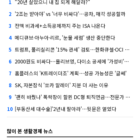
"20년 살았으니 내 집 되게 해달라?"
1
'2조는 받아야' vs '너무 비싸다'…공차, 매각 성공할까
2
전액 비과세+소득공제까지 주는 ISA 나온다
3
메디큐브·아누아·리르, '눈물 세럼' 생산 중단한다
4
트럼프, 폴리실리콘 '15% 관세' 검토…한화큐셀·OCI 영향은?
5
2000원도 비싸다…올리브영, 다이소 공세에 '가성비'로 맞불
6
홈플러스의 'K트레이더조' 계획…성공 가능성은 '글쎄'
7
SK, 자본잠식 '쏘카 말레이' 지분 더 사는 이유
8
'괜히 바꿨나' 폭락장이 할퀸 DC형 퇴직연금…전문가 조언은
9
[부동산세 대수술]'2년내 팔아라'…뒷문은 열었다
10
많이 본 생활경제 뉴스