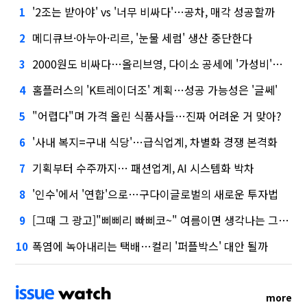
'2조는 받아야' vs '너무 비싸다'…공차, 매각 성공할까
1
메디큐브·아누아·리르, '눈물 세럼' 생산 중단한다
2
2000원도 비싸다…올리브영, 다이소 공세에 '가성비'로 맞불
3
홈플러스의 'K트레이더조' 계획…성공 가능성은 '글쎄'
4
"어렵다"며 가격 올린 식품사들…진짜 어려운 거 맞아?
5
'사내 복지=구내 식당'…급식업계, 차별화 경쟁 본격화
6
기획부터 수주까지… 패션업계, AI 시스템화 박차
7
'인수'에서 '연합'으로…구다이글로벌의 새로운 투자법
8
[그때 그 광고]"삐삐리 빠삐코~" 여름이면 생각나는 그 노래
9
폭염에 녹아내리는 택배…컬리 '퍼플박스' 대안 될까
10
more