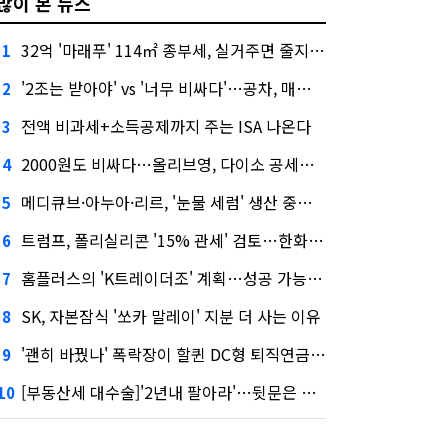
많이 본 뉴스
32억 '마래푸' 114㎡ 종부세, 실거주면 줄지만 안 살면 2.5배
1
'2조는 받아야' vs '너무 비싸다'…공차, 매각 성공할까
2
전액 비과세+소득공제까지 주는 ISA 나온다
3
2000원도 비싸다…올리브영, 다이소 공세에 '가성비'로 맞불
4
메디큐브·아누아·리르, '눈물 세럼' 생산 중단한다
5
트럼프, 폴리실리콘 '15% 관세' 검토…한화큐셀·OCI 영향은?
6
홈플러스의 'K트레이더조' 계획…성공 가능성은 '글쎄'
7
SK, 자본잠식 '쏘카 말레이' 지분 더 사는 이유
8
'괜히 바꿨나' 폭락장이 할퀸 DC형 퇴직연금…전문가 조언은
9
[부동산세 대수술]'2년내 팔아라'…뒷문은 열었다
10