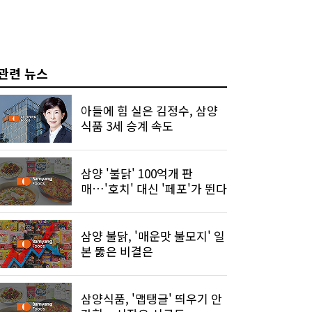
관련 뉴스
아들에 힘 실은 김정수, 삼양
식품 3세 승계 속도
삼양 '불닭' 100억개 판
매…'호치' 대신 '페포'가 뛴다
삼양 불닭, '매운맛 불모지' 일
본 뚫은 비결은
삼양식품, '맵탱글' 띄우기 안