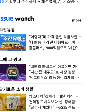
기획부터 수주까지… 패션업계, AI 시스템화 박차
10
more
주간유통
"어렵다"며 가격 올린 식품사들…진짜 어려운 거 맞아?
'나쁜 놈'이라던 대형마트…이젠 '불쌍한 놈' 됐다
홈플러스, 2000억원으로 '시간'을 샀다
그때 그 광고
"삐삐리 빠삐코~" 여름이면 생각나는 그 노래
"시간 좀 내주오"로 시장 평정한 하이마트
'빙그레우스'의 등장…업계를 흔든 '세계관' 마케팅
슬기로운 소비 생활
맘스터치 '갓빠삭', 배달 치킨 선입견을 바꿨다
편의점 도시락보다 싼 '장어덮밥'…오뚜기가 해냈다
"끝까지 채웠다"…GS25 샌드위치의 달라진 '속'사정