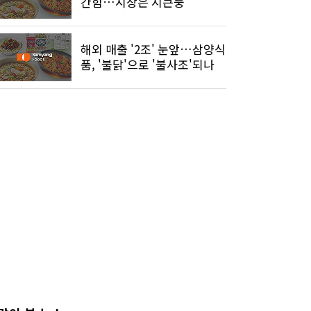
간힘…시장은 시큰둥
해외 매출 '2조' 눈앞…삼양식
품, '불닭'으로 '불사조'되나