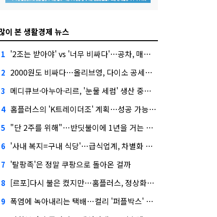
많이 본 생활경제 뉴스
'2조는 받아야' vs '너무 비싸다'…공차, 매각 성공할까
1
2000원도 비싸다…올리브영, 다이소 공세에 '가성비'로 맞불
2
메디큐브·아누아·리르, '눈물 세럼' 생산 중단한다
3
홈플러스의 'K트레이더조' 계획…성공 가능성은 '글쎄'
4
"단 2주를 위해"…반딧불이에 1년을 거는 에버랜드 주키퍼
5
'사내 복지=구내 식당'…급식업계, 차별화 경쟁 본격화
6
'탈팡족'은 정말 쿠팡으로 돌아온 걸까
7
[르포]다시 불은 켰지만…홈플러스, 정상화까진 '까마득'
8
폭염에 녹아내리는 택배…컬리 '퍼플박스' 대안 될까
9