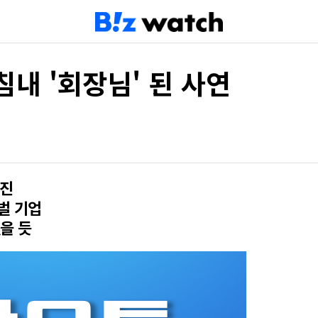
내 '회장님' 된 사연
승진
벌 기업
없을 듯