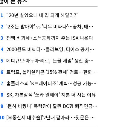
많이 본 뉴스
"20년 살았으니 내 집 되게 해달라?"
1
'2조는 받아야' vs '너무 비싸다'…공차, 매각 성공할까
2
전액 비과세+소득공제까지 주는 ISA 나온다
3
2000원도 비싸다…올리브영, 다이소 공세에 '가성비'로 맞불
4
메디큐브·아누아·리르, '눈물 세럼' 생산 중단한다
5
트럼프, 폴리실리콘 '15% 관세' 검토…한화큐셀·OCI 영향은?
6
홈플러스의 'K트레이더조' 계획…성공 가능성은 '글쎄'
7
SK, 자본잠식 '쏘카 말레이' 지분 더 사는 이유
8
'괜히 바꿨나' 폭락장이 할퀸 DC형 퇴직연금…전문가 조언은
9
[부동산세 대수술]'2년내 팔아라'…뒷문은 열었다
10