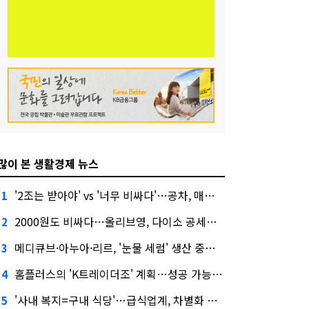
많이 본 생활경제 뉴스
'2조는 받아야' vs '너무 비싸다'…공차, 매각 성공할까
1
2000원도 비싸다…올리브영, 다이소 공세에 '가성비'로 맞불
2
메디큐브·아누아·리르, '눈물 세럼' 생산 중단한다
3
홈플러스의 'K트레이더조' 계획…성공 가능성은 '글쎄'
4
'사내 복지=구내 식당'…급식업계, 차별화 경쟁 본격화
5