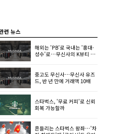
관련 뉴스
해외는 'PB'로 국내는 '홍대·
성수'로…무신사의 K뷰티 승
부수
중고도 무신사…무신사 유즈
드, 반 년 만에 거래액 10배
스타벅스, '무료 커피'로 신뢰
회복 가능할까
흔들리는 스타벅스 왕좌…'차