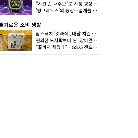
"시간 좀 내주오"로 시장 평정한 하이마트
'빙그레우스'의 등장…업계를 흔든 '세계관' 마케팅
슬기로운 소비 생활
맘스터치 '갓빠삭', 배달 치킨 선입견을 바꿨다
편의점 도시락보다 싼 '장어덮밥'…오뚜기가 해냈다
"끝까지 채웠다"…GS25 샌드위치의 달라진 '속'사정