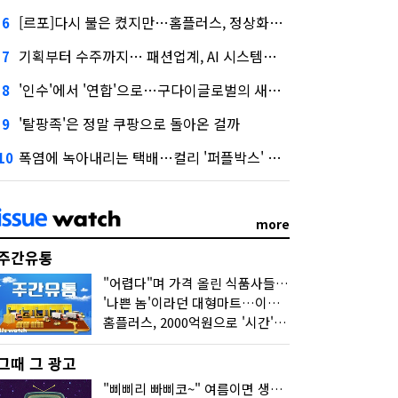
[르포]다시 불은 켰지만…홈플러스, 정상화까진 '까마득'
6
기획부터 수주까지… 패션업계, AI 시스템화 박차
7
'인수'에서 '연합'으로…구다이글로벌의 새로운 투자법
8
'탈팡족'은 정말 쿠팡으로 돌아온 걸까
9
폭염에 녹아내리는 택배…컬리 '퍼플박스' 대안 될까
10
more
주간유통
"어렵다"며 가격 올린 식품사들…진짜 어려운 거 맞아?
'나쁜 놈'이라던 대형마트…이젠 '불쌍한 놈' 됐다
홈플러스, 2000억원으로 '시간'을 샀다
그때 그 광고
"삐삐리 빠삐코~" 여름이면 생각나는 그 노래