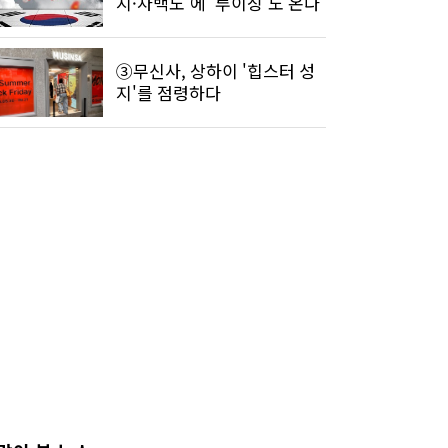
지·차백도'에 '루이싱'도 온다
③무신사, 상하이 '힙스터 성
지'를 점령하다