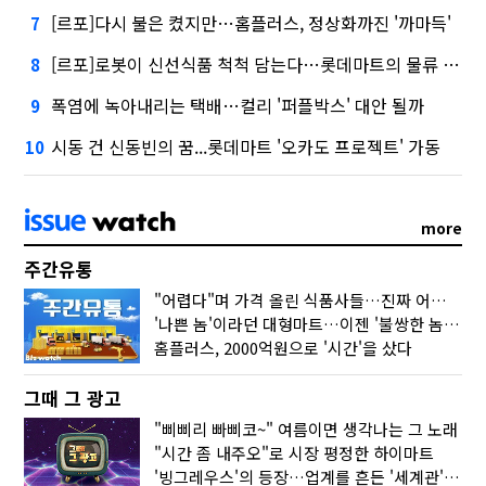
[르포]다시 불은 켰지만…홈플러스, 정상화까진 '까마득'
7
[르포]로봇이 신선식품 척척 담는다…롯데마트의 물류 혁신
8
폭염에 녹아내리는 택배…컬리 '퍼플박스' 대안 될까
9
시동 건 신동빈의 꿈...롯데마트 '오카도 프로젝트' 가동
10
more
주간유통
"어렵다"며 가격 올린 식품사들…진짜 어려운 거 맞아?
'나쁜 놈'이라던 대형마트…이젠 '불쌍한 놈' 됐다
홈플러스, 2000억원으로 '시간'을 샀다
그때 그 광고
"삐삐리 빠삐코~" 여름이면 생각나는 그 노래
"시간 좀 내주오"로 시장 평정한 하이마트
'빙그레우스'의 등장…업계를 흔든 '세계관' 마케팅