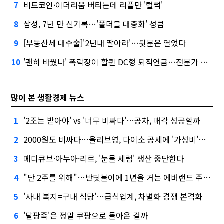
비트코인·이더리움 버티는데 리플만 '털썩'
7
삼성, 7년 만 신기록…'폴더블 대중화' 성큼
8
[부동산세 대수술]'2년내 팔아라'…뒷문은 열었다
9
'괜히 바꿨나' 폭락장이 할퀸 DC형 퇴직연금…전문가 조언은
10
많이 본 생활경제 뉴스
'2조는 받아야' vs '너무 비싸다'…공차, 매각 성공할까
1
2000원도 비싸다…올리브영, 다이소 공세에 '가성비'로 맞불
2
메디큐브·아누아·리르, '눈물 세럼' 생산 중단한다
3
"단 2주를 위해"…반딧불이에 1년을 거는 에버랜드 주키퍼
4
'사내 복지=구내 식당'…급식업계, 차별화 경쟁 본격화
5
'탈팡족'은 정말 쿠팡으로 돌아온 걸까
6