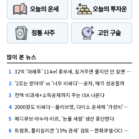
많이 본 뉴스
32억 '마래푸' 114㎡ 종부세, 실거주면 줄지만 안 살면 2.5배
1
'2조는 받아야' vs '너무 비싸다'…공차, 매각 성공할까
2
전액 비과세+소득공제까지 주는 ISA 나온다
3
2000원도 비싸다…올리브영, 다이소 공세에 '가성비'로 맞불
4
메디큐브·아누아·리르, '눈물 세럼' 생산 중단한다
5
트럼프, 폴리실리콘 '15% 관세' 검토…한화큐셀·OCI 영향은?
6