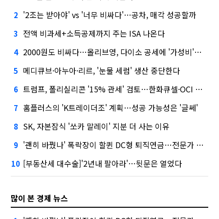
'2조는 받아야' vs '너무 비싸다'…공차, 매각 성공할까
2
전액 비과세+소득공제까지 주는 ISA 나온다
3
2000원도 비싸다…올리브영, 다이소 공세에 '가성비'로 맞불
4
메디큐브·아누아·리르, '눈물 세럼' 생산 중단한다
5
트럼프, 폴리실리콘 '15% 관세' 검토…한화큐셀·OCI 영향은?
6
홈플러스의 'K트레이더조' 계획…성공 가능성은 '글쎄'
7
SK, 자본잠식 '쏘카 말레이' 지분 더 사는 이유
8
'괜히 바꿨나' 폭락장이 할퀸 DC형 퇴직연금…전문가 조언은
9
[부동산세 대수술]'2년내 팔아라'…뒷문은 열었다
10
많이 본 경제 뉴스