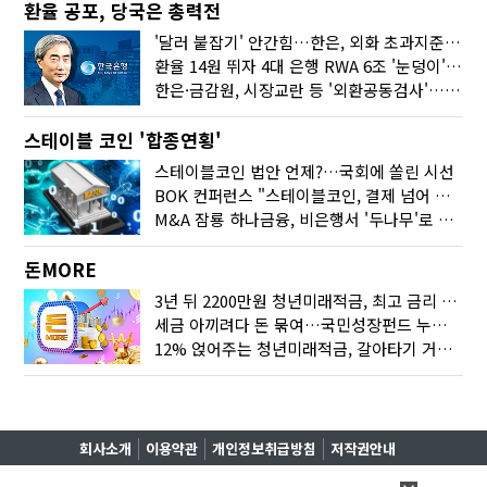
환율 공포, 당국은 총력전
'달러 붙잡기' 안간힘…한은, 외화 초과지준에 이자 6개월 더
환율 14원 뛰자 4대 은행 RWA 6조 '눈덩이'…2배 뛴 2분기는?
한은·금감원, 시장교란 등 '외환공동검사'…환율 급등 전방위 대응
스테이블 코인 '합종연횡'
스테이블코인 법안 언제?…국회에 쏠린 시선
BOK 컨퍼런스 "스테이블코인, 결제 넘어 보험 대출 등 금융 연결 도구"
M&A 잠룡 하나금융, 비은행서 '두나무'로 눈돌린 이유는
돈MORE
3년 뒤 2200만원 청년미래적금, 최고 금리 받으려면?
세금 아끼려다 돈 묶여…국민성장펀드 누가 가입하면 좋을까
12% 얹어주는 청년미래적금, 갈아타기 거절 될수 있어요
회사소개
이용약관
개인정보취급방침
저작권안내