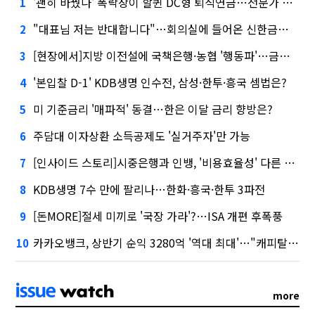
'괜히 바꿨나' 폭락장이 할퀸 DC형 퇴직연금…전문가 조언은
1
"대표님 저는 반대합니다"…회의실에 들어온 신한금융 AI
2
[현장에서]지방 이전설에 국책은행·농협 '행동파'…금감원 '신중모드'
3
'본입찰 D-1' KDB생명 인수전, 삼성·한투·흥국 셈법은?
4
미 기준금리 '매파적' 동결…한은 이달 금리 향방은?
5
주담대 이자상환 소득공제도 '실거주자'만 가능
6
[인사이드 스토리]시중은행과 인뱅, '비용효율성' 다른 잣대 왜?
7
KDB생명 7수 만에 팔리나…한화·흥국·한투 3파전
8
[돈MORE]절세 미끼로 '국장 가라'?…ISA 개편 후폭풍
9
카카오뱅크, 상반기 순익 3280억 '역대 최대'…"캐피탈, 자산 1조원 이상"
10
more