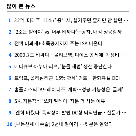
많이 본 뉴스
32억 '마래푸' 114㎡ 종부세, 실거주면 줄지만 안 살면 2.5배
1
'2조는 받아야' vs '너무 비싸다'…공차, 매각 성공할까
2
전액 비과세+소득공제까지 주는 ISA 나온다
3
2000원도 비싸다…올리브영, 다이소 공세에 '가성비'로 맞불
4
메디큐브·아누아·리르, '눈물 세럼' 생산 중단한다
5
트럼프, 폴리실리콘 '15% 관세' 검토…한화큐셀·OCI 영향은?
6
홈플러스의 'K트레이더조' 계획…성공 가능성은 '글쎄'
7
SK, 자본잠식 '쏘카 말레이' 지분 더 사는 이유
8
'괜히 바꿨나' 폭락장이 할퀸 DC형 퇴직연금…전문가 조언은
9
[부동산세 대수술]'2년내 팔아라'…뒷문은 열었다
10