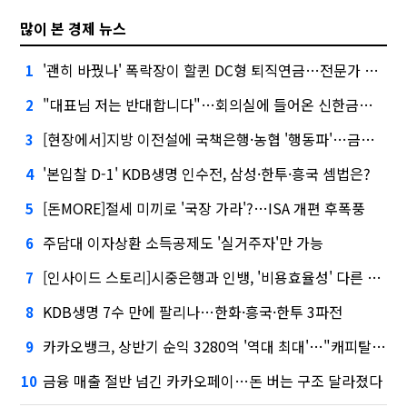
많이 본 경제 뉴스
'괜히 바꿨나' 폭락장이 할퀸 DC형 퇴직연금…전문가 조언은
1
"대표님 저는 반대합니다"…회의실에 들어온 신한금융 AI
2
[현장에서]지방 이전설에 국책은행·농협 '행동파'…금감원 '신중모드'
3
'본입찰 D-1' KDB생명 인수전, 삼성·한투·흥국 셈법은?
4
[돈MORE]절세 미끼로 '국장 가라'?…ISA 개편 후폭풍
5
주담대 이자상환 소득공제도 '실거주자'만 가능
6
[인사이드 스토리]시중은행과 인뱅, '비용효율성' 다른 잣대 왜?
7
KDB생명 7수 만에 팔리나…한화·흥국·한투 3파전
8
카카오뱅크, 상반기 순익 3280억 '역대 최대'…"캐피탈, 자산 1조원 이상"
9
금융 매출 절반 넘긴 카카오페이…돈 버는 구조 달라졌다
10