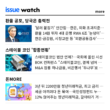
more
환율 공포, 당국은 총력전
'달러 붙잡기' 안간힘…한은, 외화 초과지준에 이자 6개월 더
환율 14원 뛰자 4대 은행 RWA 6조 '눈덩이'…2배 뛴 2분기는?
한은·금감원, 시장교란 등 '외환공동검사'…환율 급등 전방위 대응
스테이블 코인 '합종연횡'
스테이블코인 법안 언제?…국회에 쏠린 시선
BOK 컨퍼런스 "스테이블코인, 결제 넘어 보험 대출 등 금융 연결 도구"
M&A 잠룡 하나금융, 비은행서 '두나무'로 눈돌린 이유는
돈MORE
3년 뒤 2200만원 청년미래적금, 최고 금리 받으려면?
세금 아끼려다 돈 묶여…국민성장펀드 누가 가입하면 좋을까
12% 얹어주는 청년미래적금, 갈아타기 거절 될수 있어요