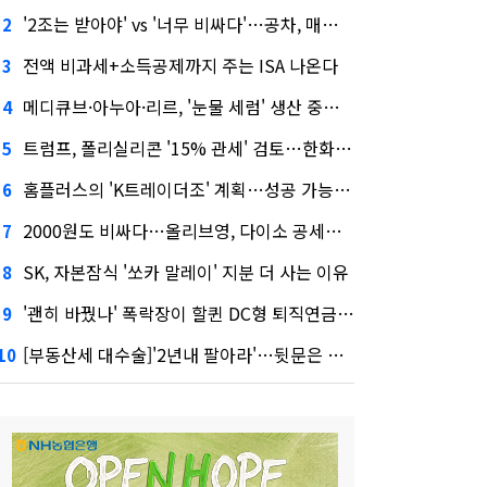
'2조는 받아야' vs '너무 비싸다'…공차, 매각 성공할까
2
전액 비과세+소득공제까지 주는 ISA 나온다
3
메디큐브·아누아·리르, '눈물 세럼' 생산 중단한다
4
트럼프, 폴리실리콘 '15% 관세' 검토…한화큐셀·OCI 영향은?
5
홈플러스의 'K트레이더조' 계획…성공 가능성은 '글쎄'
6
2000원도 비싸다…올리브영, 다이소 공세에 '가성비'로 맞불
7
SK, 자본잠식 '쏘카 말레이' 지분 더 사는 이유
8
'괜히 바꿨나' 폭락장이 할퀸 DC형 퇴직연금…전문가 조언은
9
[부동산세 대수술]'2년내 팔아라'…뒷문은 열었다
10