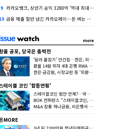
카카오뱅크, 상반기 순익 3280억 '역대 최대'…"캐피탈, 자산 1조원 이상"
9
금융 매출 절반 넘긴 카카오페이…돈 버는 구조 달라졌다
10
more
환율 공포, 당국은 총력전
'달러 붙잡기' 안간힘…한은, 외화 초과지준에 이자 6개월 더
환율 14원 뛰자 4대 은행 RWA 6조 '눈덩이'…2배 뛴 2분기는?
한은·금감원, 시장교란 등 '외환공동검사'…환율 급등 전방위 대응
스테이블 코인 '합종연횡'
스테이블코인 법안 언제?…국회에 쏠린 시선
BOK 컨퍼런스 "스테이블코인, 결제 넘어 보험 대출 등 금융 연결 도구"
M&A 잠룡 하나금융, 비은행서 '두나무'로 눈돌린 이유는
돈MORE
3년 뒤 2200만원 청년미래적금, 최고 금리 받으려면?