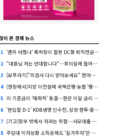
많이 본 경제 뉴스
'괜히 바꿨나' 폭락장이 할퀸 DC형 퇴직연금…전문가 조언은
1
"대표님 저는 반대합니다"…회의실에 들어온 신한금융 AI
2
[보푸라기]"피검사 다시 받아보세요" 한마디에 보험금 못 받을 뻔?
3
[현장에서]지방 이전설에 국책은행·농협 '행동파'…금감원 '신중모드'
4
미 기준금리 '매파적' 동결…한은 이달 금리 향방은?
5
'본입찰 D-1' KDB생명 인수전, 삼성·한투·흥국 셈법은?
6
[기고]장부 밖에서 자라는 위험…사모대출 시장과 AI
7
주담대 이자상환 소득공제도 '실거주자'만 가능
8