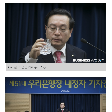
▲ /사진=이명근 기자 qwe123@