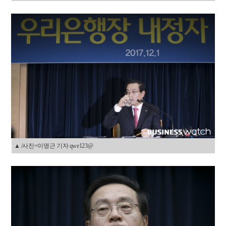
▲ /사진=이명근 기자 qwe123@