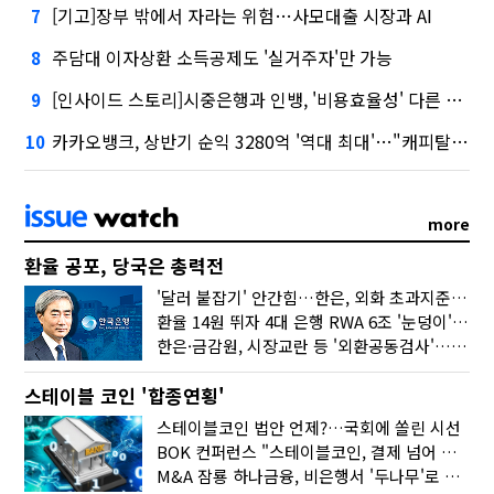
[기고]장부 밖에서 자라는 위험…사모대출 시장과 AI
7
주담대 이자상환 소득공제도 '실거주자'만 가능
8
[인사이드 스토리]시중은행과 인뱅, '비용효율성' 다른 잣대 왜?
9
카카오뱅크, 상반기 순익 3280억 '역대 최대'…"캐피탈, 자산 1조원 이상"
10
more
환율 공포, 당국은 총력전
'달러 붙잡기' 안간힘…한은, 외화 초과지준에 이자 6개월 더
환율 14원 뛰자 4대 은행 RWA 6조 '눈덩이'…2배 뛴 2분기는?
한은·금감원, 시장교란 등 '외환공동검사'…환율 급등 전방위 대응
스테이블 코인 '합종연횡'
스테이블코인 법안 언제?…국회에 쏠린 시선
BOK 컨퍼런스 "스테이블코인, 결제 넘어 보험 대출 등 금융 연결 도구"
M&A 잠룡 하나금융, 비은행서 '두나무'로 눈돌린 이유는