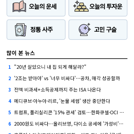
많이 본 뉴스
"20년 살았으니 내 집 되게 해달라?"
1
'2조는 받아야' vs '너무 비싸다'…공차, 매각 성공할까
2
전액 비과세+소득공제까지 주는 ISA 나온다
3
메디큐브·아누아·리르, '눈물 세럼' 생산 중단한다
4
트럼프, 폴리실리콘 '15% 관세' 검토…한화큐셀·OCI 영향은?
5
2000원도 비싸다…올리브영, 다이소 공세에 '가성비'로 맞불
6