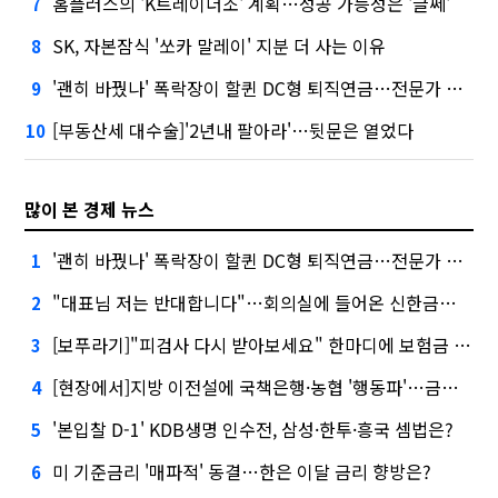
홈플러스의 'K트레이더조' 계획…성공 가능성은 '글쎄'
7
SK, 자본잠식 '쏘카 말레이' 지분 더 사는 이유
8
'괜히 바꿨나' 폭락장이 할퀸 DC형 퇴직연금…전문가 조언은
9
[부동산세 대수술]'2년내 팔아라'…뒷문은 열었다
10
많이 본 경제 뉴스
'괜히 바꿨나' 폭락장이 할퀸 DC형 퇴직연금…전문가 조언은
1
"대표님 저는 반대합니다"…회의실에 들어온 신한금융 AI
2
[보푸라기]"피검사 다시 받아보세요" 한마디에 보험금 못 받을 뻔?
3
[현장에서]지방 이전설에 국책은행·농협 '행동파'…금감원 '신중모드'
4
'본입찰 D-1' KDB생명 인수전, 삼성·한투·흥국 셈법은?
5
미 기준금리 '매파적' 동결…한은 이달 금리 향방은?
6