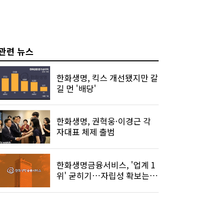
관련 뉴스
한화생명, 킥스 개선됐지만 갈
길 먼 '배당'
한화생명, 권혁웅·이경근 각
자대표 체제 출범
한화생명금융서비스, '업계 1
위' 굳히기…자립성 확보는
과제