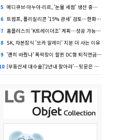
메디큐브·아누아·리르, '눈물 세럼' 생산 중단한다
5
트럼프, 폴리실리콘 '15% 관세' 검토…한화큐셀·OCI 영향은?
6
홈플러스의 'K트레이더조' 계획…성공 가능성은 '글쎄'
7
SK, 자본잠식 '쏘카 말레이' 지분 더 사는 이유
8
'괜히 바꿨나' 폭락장이 할퀸 DC형 퇴직연금…전문가 조언은
9
[부동산세 대수술]'2년내 팔아라'…뒷문은 열었다
10