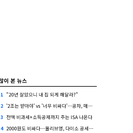
많이 본 뉴스
"20년 살았으니 내 집 되게 해달라?"
1
'2조는 받아야' vs '너무 비싸다'…공차, 매각 성공할까
2
전액 비과세+소득공제까지 주는 ISA 나온다
3
2000원도 비싸다…올리브영, 다이소 공세에 '가성비'로 맞불
4