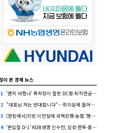
많이 본 경제 뉴스
'괜히 바꿨나' 폭락장이 할퀸 DC형 퇴직연금…전문가 조언은
1
"대표님 저는 반대합니다"…회의실에 들어온 신한금융 AI
2
[현장에서]지방 이전설에 국책은행·농협 '행동파'…금감원 '신중모드'
3
'본입찰 D-1' KDB생명 인수전, 삼성·한투·흥국 셈법은?
4