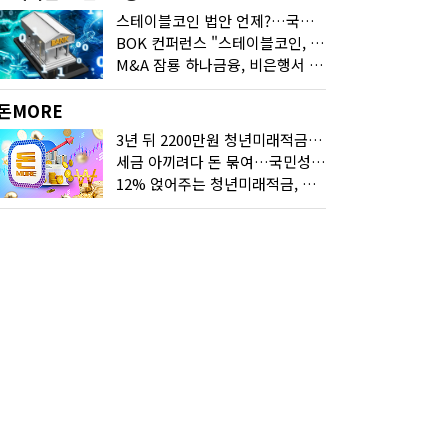
스테이블코인 법안 언제?…국회에 쏠린 시선
BOK 컨퍼런스 "스테이블코인, 결제 넘어 보험 대출 등 금융 연결 도구"
M&A 잠룡 하나금융, 비은행서 '두나무'로 눈돌린 이유는
돈MORE
3년 뒤 2200만원 청년미래적금, 최고 금리 받으려면?
세금 아끼려다 돈 묶여…국민성장펀드 누가 가입하면 좋을까
12% 얹어주는 청년미래적금, 갈아타기 거절 될수 있어요