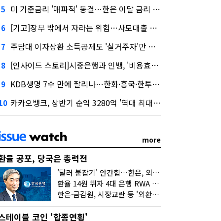
미 기준금리 '매파적' 동결…한은 이달 금리 향방은?
5
[기고]장부 밖에서 자라는 위험…사모대출 시장과 AI
6
주담대 이자상환 소득공제도 '실거주자'만 가능
7
[인사이드 스토리]시중은행과 인뱅, '비용효율성' 다른 잣대 왜?
8
KDB생명 7수 만에 팔리나…한화·흥국·한투 3파전
9
카카오뱅크, 상반기 순익 3280억 '역대 최대'…"캐피탈, 자산 1조원 이상"
10
more
환율 공포, 당국은 총력전
'달러 붙잡기' 안간힘…한은, 외화 초과지준에 이자 6개월 더
환율 14원 뛰자 4대 은행 RWA 6조 '눈덩이'…2배 뛴 2분기는?
한은·금감원, 시장교란 등 '외환공동검사'…환율 급등 전방위 대응
스테이블 코인 '합종연횡'