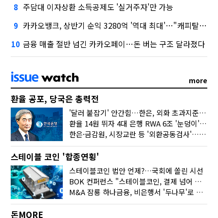
주담대 이자상환 소득공제도 '실거주자'만 가능
8
카카오뱅크, 상반기 순익 3280억 '역대 최대'…"캐피탈, 자산 1조원 이상"
9
금융 매출 절반 넘긴 카카오페이…돈 버는 구조 달라졌다
10
more
환율 공포, 당국은 총력전
'달러 붙잡기' 안간힘…한은, 외화 초과지준에 이자 6개월 더
환율 14원 뛰자 4대 은행 RWA 6조 '눈덩이'…2배 뛴 2분기는?
한은·금감원, 시장교란 등 '외환공동검사'…환율 급등 전방위 대응
스테이블 코인 '합종연횡'
스테이블코인 법안 언제?…국회에 쏠린 시선
BOK 컨퍼런스 "스테이블코인, 결제 넘어 보험 대출 등 금융 연결 도구"
M&A 잠룡 하나금융, 비은행서 '두나무'로 눈돌린 이유는
돈MORE