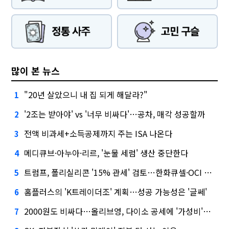
많이 본 뉴스
"20년 살았으니 내 집 되게 해달라?"
1
'2조는 받아야' vs '너무 비싸다'…공차, 매각 성공할까
2
전액 비과세+소득공제까지 주는 ISA 나온다
3
메디큐브·아누아·리르, '눈물 세럼' 생산 중단한다
4
트럼프, 폴리실리콘 '15% 관세' 검토…한화큐셀·OCI 영향은?
5
홈플러스의 'K트레이더조' 계획…성공 가능성은 '글쎄'
6
2000원도 비싸다…올리브영, 다이소 공세에 '가성비'로 맞불
7