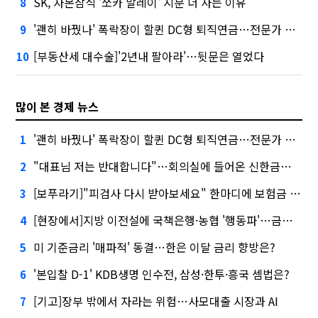
SK, 자본잠식 '쏘카 말레이' 지분 더 사는 이유
8
'괜히 바꿨나' 폭락장이 할퀸 DC형 퇴직연금…전문가 조언은
9
[부동산세 대수술]'2년내 팔아라'…뒷문은 열었다
10
많이 본 경제 뉴스
'괜히 바꿨나' 폭락장이 할퀸 DC형 퇴직연금…전문가 조언은
1
"대표님 저는 반대합니다"…회의실에 들어온 신한금융 AI
2
[보푸라기]"피검사 다시 받아보세요" 한마디에 보험금 못 받을 뻔?
3
[현장에서]지방 이전설에 국책은행·농협 '행동파'…금감원 '신중모드'
4
미 기준금리 '매파적' 동결…한은 이달 금리 향방은?
5
'본입찰 D-1' KDB생명 인수전, 삼성·한투·흥국 셈법은?
6
[기고]장부 밖에서 자라는 위험…사모대출 시장과 AI
7