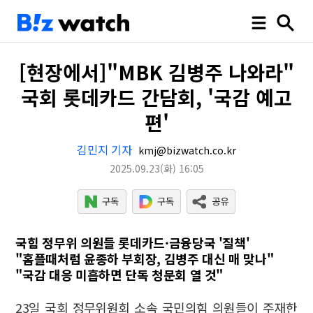
[현장에서]"MBK 김병주 나와라"
국회 롯데카드 간담회, '국감 예고
편'
김민지 기자
kmj@bizwatch.co.kr
2025.09.23
(화)
16:05
국힘 정무위 의원들 롯데카드·금융당국 '질책'
"홈플때처럼 윤종하 부회장, 김병주 대신 매 맞나"
"국감 대응 미흡하면 단독 청문회 열 것"
23일 국회 정무위원회 소속 국민의힘 의원들이 주재한