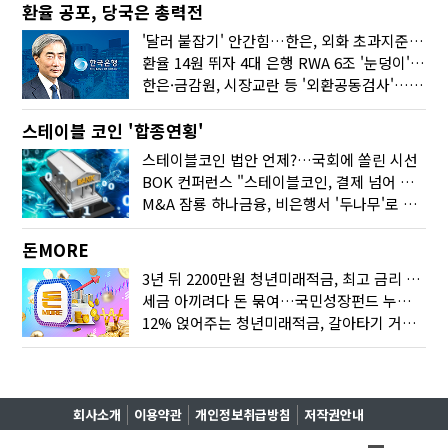
환율 공포, 당국은 총력전
'달러 붙잡기' 안간힘…한은, 외화 초과지준에 이자 6개월 더
환율 14원 뛰자 4대 은행 RWA 6조 '눈덩이'…2배 뛴 2분기는?
한은·금감원, 시장교란 등 '외환공동검사'…환율 급등 전방위 대응
스테이블 코인 '합종연횡'
스테이블코인 법안 언제?…국회에 쏠린 시선
BOK 컨퍼런스 "스테이블코인, 결제 넘어 보험 대출 등 금융 연결 도구"
M&A 잠룡 하나금융, 비은행서 '두나무'로 눈돌린 이유는
돈MORE
3년 뒤 2200만원 청년미래적금, 최고 금리 받으려면?
세금 아끼려다 돈 묶여…국민성장펀드 누가 가입하면 좋을까
12% 얹어주는 청년미래적금, 갈아타기 거절 될수 있어요
회사소개
이용약관
개인정보취급방침
저작권안내