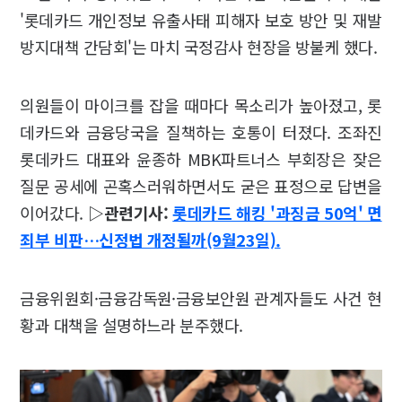
'롯데카드 개인정보 유출사태 피해자 보호 방안 및 재발
방지대책 간담회'는 마치 국정감사 현장을 방불케 했다.
의원들이 마이크를 잡을 때마다 목소리가 높아졌고, 롯
데카드와 금융당국을 질책하는 호통이 터졌다. 조좌진
롯데카드 대표와 윤종하 MBK파트너스 부회장은 잦은
질문 공세에 곤혹스러워하면서도 굳은 표정으로 답변을
이어갔다.
▷관련기사:
롯데카드 해킹 '과징금 50억' 면
죄부 비판…신정법 개정될까(9월23일).
금융위원회·금융감독원·금융보안원 관계자들도 사건 현
황과 대책을 설명하느라 분주했다.