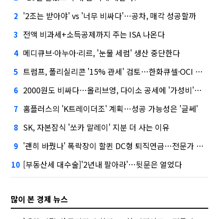
'2조는 받아야' vs '너무 비싸다'…공차, 매각 성공할까
2
전액 비과세+소득공제까지 주는 ISA 나온다
3
메디큐브·아누아·리르, '눈물 세럼' 생산 중단한다
4
트럼프, 폴리실리콘 '15% 관세' 검토…한화큐셀·OCI 영향은?
5
2000원도 비싸다…올리브영, 다이소 공세에 '가성비'로 맞불
6
홈플러스의 'K트레이더조' 계획…성공 가능성은 '글쎄'
7
SK, 자본잠식 '쏘카 말레이' 지분 더 사는 이유
8
'괜히 바꿨나' 폭락장이 할퀸 DC형 퇴직연금…전문가 조언은
9
[부동산세 대수술]'2년내 팔아라'…뒷문은 열었다
10
많이 본 경제 뉴스