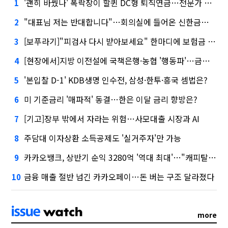
'괜히 바꿨나' 폭락장이 할퀸 DC형 퇴직연금…전문가 조언은
1
"대표님 저는 반대합니다"…회의실에 들어온 신한금융 AI
2
[보푸라기]"피검사 다시 받아보세요" 한마디에 보험금 못 받을 뻔?
3
[현장에서]지방 이전설에 국책은행·농협 '행동파'…금감원 '신중모드'
4
'본입찰 D-1' KDB생명 인수전, 삼성·한투·흥국 셈법은?
5
미 기준금리 '매파적' 동결…한은 이달 금리 향방은?
6
[기고]장부 밖에서 자라는 위험…사모대출 시장과 AI
7
주담대 이자상환 소득공제도 '실거주자'만 가능
8
카카오뱅크, 상반기 순익 3280억 '역대 최대'…"캐피탈, 자산 1조원 이상"
9
금융 매출 절반 넘긴 카카오페이…돈 버는 구조 달라졌다
10
more