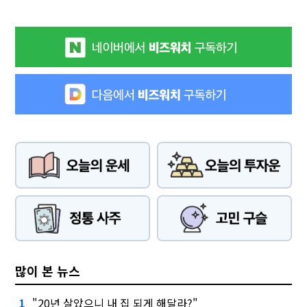
많이 본 뉴스
"20년 살았으니 내 집 되게 해달라?"
1