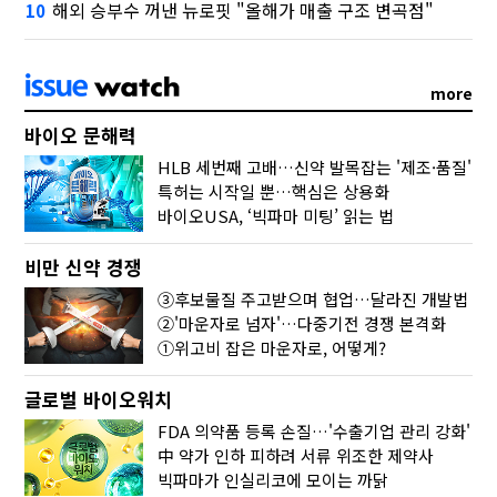
해외 승부수 꺼낸 뉴로핏 "올해가 매출 구조 변곡점"
10
more
바이오 문해력
HLB 세번째 고배…신약 발목잡는 '제조·품질'
특허는 시작일 뿐…핵심은 상용화
바이오USA, ‘빅파마 미팅’ 읽는 법
비만 신약 경쟁
③후보물질 주고받으며 협업…달라진 개발법
②'마운자로 넘자'…다중기전 경쟁 본격화
①위고비 잡은 마운자로, 어떻게?
글로벌 바이오워치
FDA 의약품 등록 손질…'수출기업 관리 강화'
中 약가 인하 피하려 서류 위조한 제약사
빅파마가 인실리코에 모이는 까닭