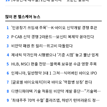
많이 본 헬스케어 뉴스
'인공장기 쓰임새 주목'…K-바이오 신약개발 경쟁 후끈
1
P-CAB 신약 경쟁 2라운드…보신티 복제약 쏟아진다
2
비만약 패권 쥔 릴리…위고비 따돌렸다
3
제네릭 약가인하 시행됐으나 '기준 시점' 놓고 뿔난 업계
4
HLB, MSCI 편출 전망…블랙록 보유분 수급 영향 주목
5
인제니아, 일반청약 3대 1 그쳐…식어버린 바이오 IPO
6
[글로벌 바이오워치]미국 바이오 '역합병 상장' 뜬다
7
디앤디파마텍 기술 적용된 비만약 개발 중단…"기술력 문제 아냐"
8
‘최대주주 70억 수혈' 플라즈맵, 하반기 턴어라운드 정조준
9