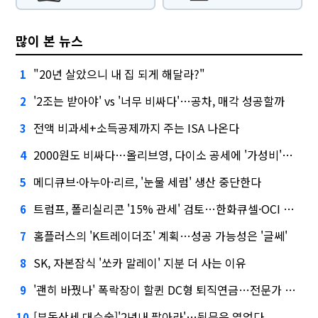
많이 본 뉴스
"20년 살았으니 내 집 되게 해달라?"
1
'2조는 받아야' vs '너무 비싸다'…공차, 매각 성공할까
2
전액 비과세+소득공제까지 주는 ISA 나온다
3
2000원도 비싸다…올리브영, 다이소 공세에 '가성비'로 맞불
4
메디큐브·아누아·리르, '눈물 세럼' 생산 중단한다
5
트럼프, 폴리실리콘 '15% 관세' 검토…한화큐셀·OCI 영향은?
6
홈플러스의 'K트레이더조' 계획…성공 가능성은 '글쎄'
7
SK, 자본잠식 '쏘카 말레이' 지분 더 사는 이유
8
'괜히 바꿨나' 폭락장이 할퀸 DC형 퇴직연금…전문가 조언은
9
[부동산세 대수술]'2년내 팔아라'…뒷문은 열었다
10