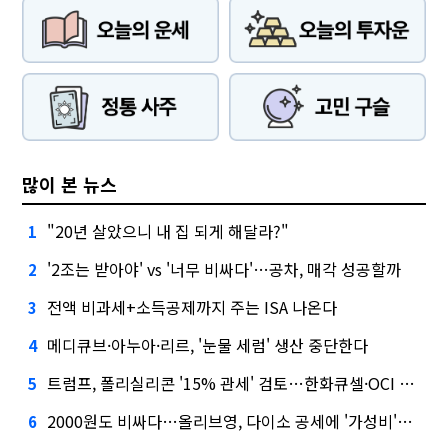
많이 본 뉴스
"20년 살았으니 내 집 되게 해달라?"
1
'2조는 받아야' vs '너무 비싸다'…공차, 매각 성공할까
2
전액 비과세+소득공제까지 주는 ISA 나온다
3
메디큐브·아누아·리르, '눈물 세럼' 생산 중단한다
4
트럼프, 폴리실리콘 '15% 관세' 검토…한화큐셀·OCI 영향은?
5
2000원도 비싸다…올리브영, 다이소 공세에 '가성비'로 맞불
6