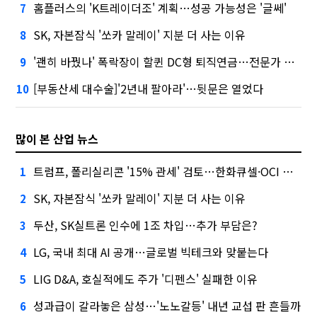
홈플러스의 'K트레이더조' 계획…성공 가능성은 '글쎄'
7
SK, 자본잠식 '쏘카 말레이' 지분 더 사는 이유
8
'괜히 바꿨나' 폭락장이 할퀸 DC형 퇴직연금…전문가 조언은
9
[부동산세 대수술]'2년내 팔아라'…뒷문은 열었다
10
많이 본 산업 뉴스
트럼프, 폴리실리콘 '15% 관세' 검토…한화큐셀·OCI 영향은?
1
SK, 자본잠식 '쏘카 말레이' 지분 더 사는 이유
2
두산, SK실트론 인수에 1조 차입…추가 부담은?
3
LG, 국내 최대 AI 공개…글로벌 빅테크와 맞붙는다
4
LIG D&A, 호실적에도 주가 '디펜스' 실패한 이유
5
성과급이 갈라놓은 삼성…'노노갈등' 내년 교섭 판 흔들까
6