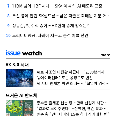
'HBM 넘어 HBF 시대'…SK하이닉스, AI 메모리 표준 선점 나섰다
7
두산 품에 안긴 SK실트론…남은 퍼즐은 최태원 지분 29.4%
8
정몽준, 첫 주식 증여…HD현대 승계 방식은?
9
트리니티항공, 티웨이 지우고 본격 이륙 선언
10
more
AX 3.0 시대
AI로 제조업 대전환 이끈다…"2030년까지 민관합동 20조 투자"
②데이터센터? 토큰 공장으로 변신
AI 시대 인재론 꺼낸 최태원…"협업이 경쟁력"
뜨거운 AI 반도체
총수들 줄세운 젠슨 황…한국 산업계 새판 짰다
"결과로 보여주겠다"…전영현, 젠슨 황과 HBM5 논의
젠슨 황 "엔비디아와 LG는 하나의 거대한 팀"