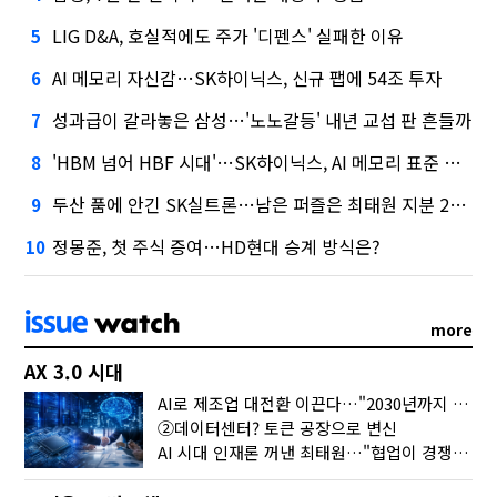
LIG D&A, 호실적에도 주가 '디펜스' 실패한 이유
5
AI 메모리 자신감…SK하이닉스, 신규 팹에 54조 투자
6
성과급이 갈라놓은 삼성…'노노갈등' 내년 교섭 판 흔들까
7
'HBM 넘어 HBF 시대'…SK하이닉스, AI 메모리 표준 선점 나섰다
8
두산 품에 안긴 SK실트론…남은 퍼즐은 최태원 지분 29.4%
9
정몽준, 첫 주식 증여…HD현대 승계 방식은?
10
more
AX 3.0 시대
AI로 제조업 대전환 이끈다…"2030년까지 민관합동 20조 투자"
②데이터센터? 토큰 공장으로 변신
AI 시대 인재론 꺼낸 최태원…"협업이 경쟁력"