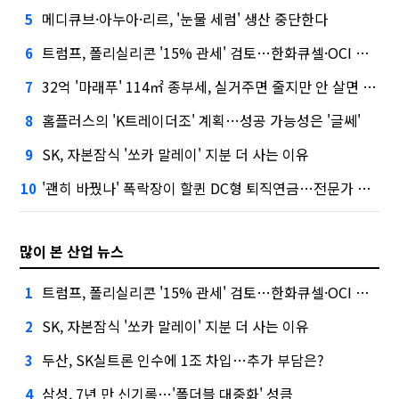
메디큐브·아누아·리르, '눈물 세럼' 생산 중단한다
5
트럼프, 폴리실리콘 '15% 관세' 검토…한화큐셀·OCI 영향은?
6
32억 '마래푸' 114㎡ 종부세, 실거주면 줄지만 안 살면 2.5배
7
홈플러스의 'K트레이더조' 계획…성공 가능성은 '글쎄'
8
SK, 자본잠식 '쏘카 말레이' 지분 더 사는 이유
9
'괜히 바꿨나' 폭락장이 할퀸 DC형 퇴직연금…전문가 조언은
10
많이 본 산업 뉴스
트럼프, 폴리실리콘 '15% 관세' 검토…한화큐셀·OCI 영향은?
1
SK, 자본잠식 '쏘카 말레이' 지분 더 사는 이유
2
두산, SK실트론 인수에 1조 차입…추가 부담은?
3
삼성, 7년 만 신기록…'폴더블 대중화' 성큼
4