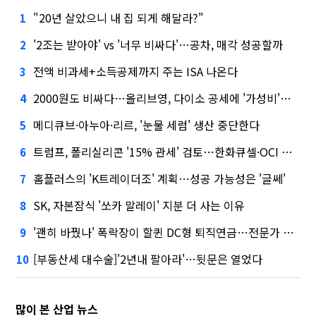
"20년 살았으니 내 집 되게 해달라?"
1
'2조는 받아야' vs '너무 비싸다'…공차, 매각 성공할까
2
전액 비과세+소득공제까지 주는 ISA 나온다
3
2000원도 비싸다…올리브영, 다이소 공세에 '가성비'로 맞불
4
메디큐브·아누아·리르, '눈물 세럼' 생산 중단한다
5
트럼프, 폴리실리콘 '15% 관세' 검토…한화큐셀·OCI 영향은?
6
홈플러스의 'K트레이더조' 계획…성공 가능성은 '글쎄'
7
SK, 자본잠식 '쏘카 말레이' 지분 더 사는 이유
8
'괜히 바꿨나' 폭락장이 할퀸 DC형 퇴직연금…전문가 조언은
9
[부동산세 대수술]'2년내 팔아라'…뒷문은 열었다
10
많이 본 산업 뉴스