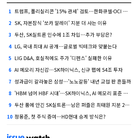
트럼프, 폴리실리콘 '15% 관세' 검토…한화큐셀·OCI 영향은?
1
SK, 자본잠식 '쏘카 말레이' 지분 더 사는 이유
2
두산, SK실트론 인수에 1조 차입…추가 부담은?
3
LG, 국내 최대 AI 공개…글로벌 빅테크와 맞붙는다
4
LIG D&A, 호실적에도 주가 '디펜스' 실패한 이유
5
AI 메모리 자신감…SK하이닉스, 신규 팹에 54조 투자
6
성과급이 갈라놓은 삼성…'노노갈등' 내년 교섭 판 흔들까
7
'HBM 넘어 HBF 시대'…SK하이닉스, AI 메모리 표준 선점 나섰다
8
두산 품에 안긴 SK실트론…남은 퍼즐은 최태원 지분 29.4%
9
정몽준, 첫 주식 증여…HD현대 승계 방식은?
10