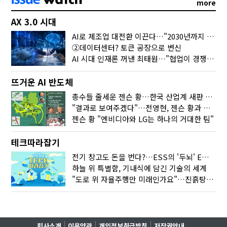
more
AX 3.0 시대
AI로 제조업 대전환 이끈다…"2030년까지 민관합동 20조 투자"
②데이터센터? 토큰 공장으로 변신
AI 시대 인재론 꺼낸 최태원…"협업이 경쟁력"
뜨거운 AI 반도체
총수들 줄세운 젠슨 황…한국 산업계 새판 짰다
"결과로 보여주겠다"…전영현, 젠슨 황과 HBM5 논의
젠슨 황 "엔비디아와 LG는 하나의 거대한 팀"
테크따라잡기
전기 창고도 돈을 번다?…ESS의 '두뇌' EMO가 뭐길래
하늘 위 특별함, 기내식에 담긴 기술의 세계
"도로 위 자율주행만 미래인가요"…진흙탕서 길 내는 HD현대 AI 기술
회사소개
이용약관
개인정보취급방침
저작권안내