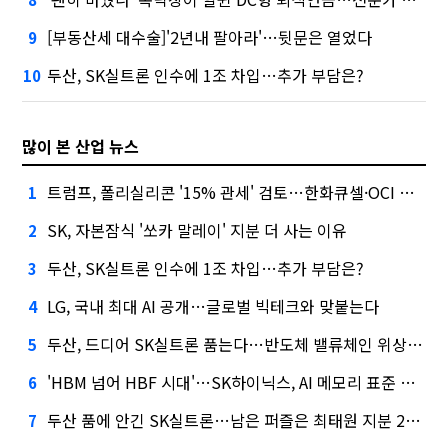
[부동산세 대수술]'2년내 팔아라'…뒷문은 열었다
9
두산, SK실트론 인수에 1조 차입…추가 부담은?
10
많이 본 산업 뉴스
트럼프, 폴리실리콘 '15% 관세' 검토…한화큐셀·OCI 영향은?
1
SK, 자본잠식 '쏘카 말레이' 지분 더 사는 이유
2
두산, SK실트론 인수에 1조 차입…추가 부담은?
3
LG, 국내 최대 AI 공개…글로벌 빅테크와 맞붙는다
4
두산, 드디어 SK실트론 품는다…반도체 밸류체인 위상 강화
5
'HBM 넘어 HBF 시대'…SK하이닉스, AI 메모리 표준 선점 나섰다
6
두산 품에 안긴 SK실트론…남은 퍼즐은 최태원 지분 29.4%
7