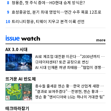
정몽준, 첫 주식 증여…HD현대 승계 방식은?
8
효성중공업, 분기 최대 영업익…연간 수주 목표 12조로
9
트리니티항공, 티웨이 지우고 본격 이륙 선언
10
more
AX 3.0 시대
AI로 제조업 대전환 이끈다…"2030년까지 민관합동 20조 투자"
②데이터센터? 토큰 공장으로 변신
AI 시대 인재론 꺼낸 최태원…"협업이 경쟁력"
뜨거운 AI 반도체
총수들 줄세운 젠슨 황…한국 산업계 새판 짰다
"결과로 보여주겠다"…전영현, 젠슨 황과 HBM5 논의
젠슨 황 "엔비디아와 LG는 하나의 거대한 팀"
테크따라잡기