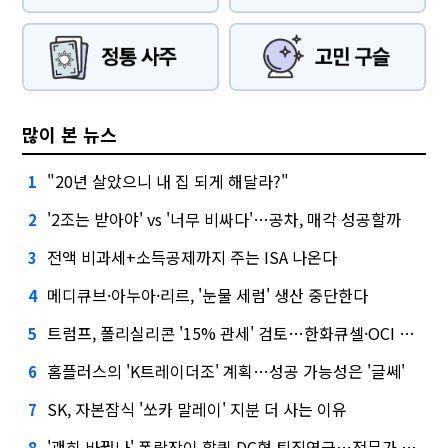
많이 본 뉴스
"20년 살았으니 내 집 되게 해달라?"
1
'2조는 받아야' vs '너무 비싸다'…공차, 매각 성공할까
2
전액 비과세+소득공제까지 주는 ISA 나온다
3
메디큐브·아누아·리르, '눈물 세럼' 생산 중단한다
4
트럼프, 폴리실리콘 '15% 관세' 검토…한화큐셀·OCI 영향은?
5
홈플러스의 'K트레이더조' 계획…성공 가능성은 '글쎄'
6
SK, 자본잠식 '쏘카 말레이' 지분 더 사는 이유
7
'괜히 바꿨나' 폭락장이 할퀸 DC형 퇴직연금…전문가 조언은
8