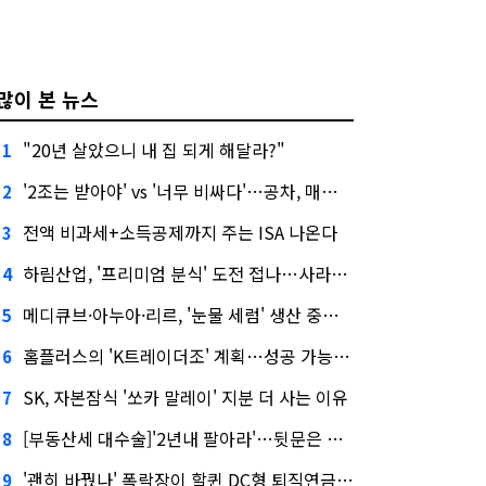
많이 본 뉴스
"20년 살았으니 내 집 되게 해달라?"
1
'2조는 받아야' vs '너무 비싸다'…공차, 매각 성공할까
2
전액 비과세+소득공제까지 주는 ISA 나온다
3
하림산업, '프리미엄 분식' 도전 접나…사라진 '멜팅피스'
4
메디큐브·아누아·리르, '눈물 세럼' 생산 중단한다
5
홈플러스의 'K트레이더조' 계획…성공 가능성은 '글쎄'
6
SK, 자본잠식 '쏘카 말레이' 지분 더 사는 이유
7
[부동산세 대수술]'2년내 팔아라'…뒷문은 열었다
8
'괜히 바꿨나' 폭락장이 할퀸 DC형 퇴직연금…전문가 조언은
9