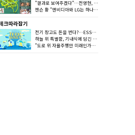
"결과로 보여주겠다"…전영현, 젠슨 황과 HBM5 논의
젠슨 황 "엔비디아와 LG는 하나의 거대한 팀"
테크따라잡기
전기 창고도 돈을 번다?…ESS의 '두뇌' EMO가 뭐길래
하늘 위 특별함, 기내식에 담긴 기술의 세계
"도로 위 자율주행만 미래인가요"…진흙탕서 길 내는 HD현대 AI 기술