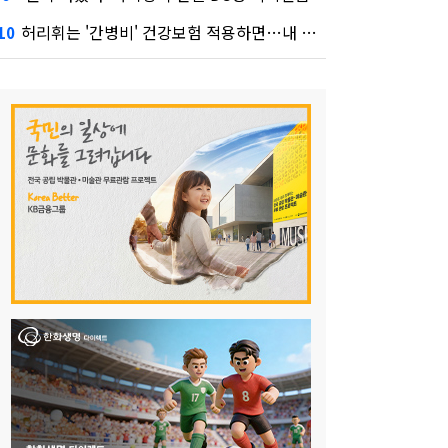
허리휘는 '간병비' 건강보험 적용하면…내 간병보험은?
10