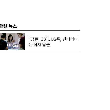
관련 뉴스
"땡큐! G3".. LG폰, 넌더리나
는 적자 탈출