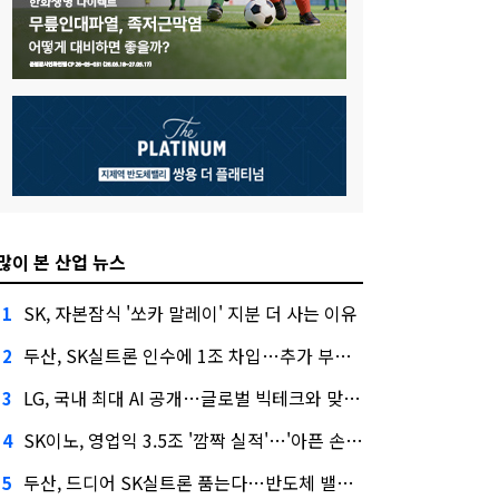
많이 본 산업 뉴스
SK, 자본잠식 '쏘카 말레이' 지분 더 사는 이유
1
두산, SK실트론 인수에 1조 차입…추가 부담은?
2
LG, 국내 최대 AI 공개…글로벌 빅테크와 맞붙는다
3
SK이노, 영업익 3.5조 '깜짝 실적'…'아픈 손가락' SK온의 반전
4
두산, 드디어 SK실트론 품는다…반도체 밸류체인 위상 강화
5