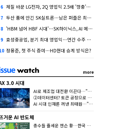
체질 바꾼 LG전자, 2Q 영업익 2.5배 '껑충'…1천억 자사주 태운다
6
두산 품에 안긴 SK실트론…남은 퍼즐은 최태원 지분 29.4%
7
'HBM 넘어 HBF 시대'…SK하이닉스, AI 메모리 표준 선점 나섰다
8
효성중공업, 분기 최대 영업익…연간 수주 목표 12조로
9
정몽준, 첫 주식 증여…HD현대 승계 방식은?
10
more
AX 3.0 시대
AI로 제조업 대전환 이끈다…"2030년까지 민관합동 20조 투자"
②데이터센터? 토큰 공장으로 변신
AI 시대 인재론 꺼낸 최태원…"협업이 경쟁력"
뜨거운 AI 반도체
총수들 줄세운 젠슨 황…한국 산업계 새판 짰다