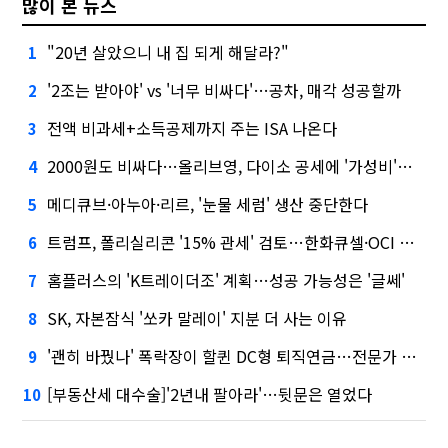
많이 본 뉴스
"20년 살았으니 내 집 되게 해달라?"
1
'2조는 받아야' vs '너무 비싸다'…공차, 매각 성공할까
2
전액 비과세+소득공제까지 주는 ISA 나온다
3
2000원도 비싸다…올리브영, 다이소 공세에 '가성비'로 맞불
4
메디큐브·아누아·리르, '눈물 세럼' 생산 중단한다
5
트럼프, 폴리실리콘 '15% 관세' 검토…한화큐셀·OCI 영향은?
6
홈플러스의 'K트레이더조' 계획…성공 가능성은 '글쎄'
7
SK, 자본잠식 '쏘카 말레이' 지분 더 사는 이유
8
'괜히 바꿨나' 폭락장이 할퀸 DC형 퇴직연금…전문가 조언은
9
[부동산세 대수술]'2년내 팔아라'…뒷문은 열었다
10