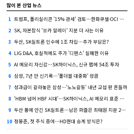
많이 본 산업 뉴스
트럼프, 폴리실리콘 '15% 관세' 검토…한화큐셀·OCI 영향은?
1
SK, 자본잠식 '쏘카 말레이' 지분 더 사는 이유
2
두산, SK실트론 인수에 1조 차입…추가 부담은?
3
LIG D&A, 호실적에도 주가 '디펜스' 실패한 이유
4
AI 메모리 자신감…SK하이닉스, 신규 팹에 54조 투자
5
삼성, 7년 만 신기록…'폴더블 대중화' 성큼
6
성과급이 갈라놓은 삼성…'노노갈등' 내년 교섭 판 흔들까
7
'HBM 넘어 HBF 시대'…SK하이닉스, AI 메모리 표준 선점 나섰다
8
두산 품에 안긴 SK실트론…남은 퍼즐은 최태원 지분 29.4%
9
정몽준, 첫 주식 증여…HD현대 승계 방식은?
10