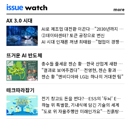
more
AX 3.0 시대
AI로 제조업 대전환 이끈다…"2030년까지 민관합동 20조 투자"
②데이터센터? 토큰 공장으로 변신
AI 시대 인재론 꺼낸 최태원…"협업이 경쟁력"
뜨거운 AI 반도체
총수들 줄세운 젠슨 황…한국 산업계 새판 짰다
"결과로 보여주겠다"…전영현, 젠슨 황과 HBM5 논의
젠슨 황 "엔비디아와 LG는 하나의 거대한 팀"
테크따라잡기
전기 창고도 돈을 번다?…ESS의 '두뇌' EMO가 뭐길래
하늘 위 특별함, 기내식에 담긴 기술의 세계
"도로 위 자율주행만 미래인가요"…진흙탕서 길 내는 HD현대 AI 기술