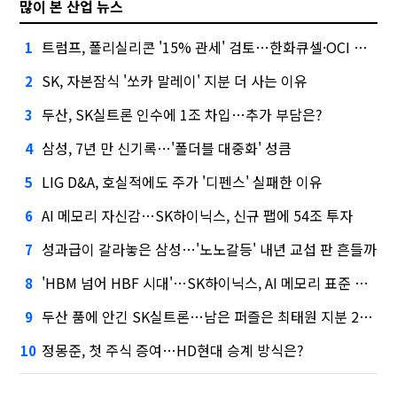
많이 본 산업 뉴스
트럼프, 폴리실리콘 '15% 관세' 검토…한화큐셀·OCI 영향은?
1
SK, 자본잠식 '쏘카 말레이' 지분 더 사는 이유
2
두산, SK실트론 인수에 1조 차입…추가 부담은?
3
삼성, 7년 만 신기록…'폴더블 대중화' 성큼
4
LIG D&A, 호실적에도 주가 '디펜스' 실패한 이유
5
AI 메모리 자신감…SK하이닉스, 신규 팹에 54조 투자
6
성과급이 갈라놓은 삼성…'노노갈등' 내년 교섭 판 흔들까
7
'HBM 넘어 HBF 시대'…SK하이닉스, AI 메모리 표준 선점 나섰다
8
두산 품에 안긴 SK실트론…남은 퍼즐은 최태원 지분 29.4%
9
정몽준, 첫 주식 증여…HD현대 승계 방식은?
10