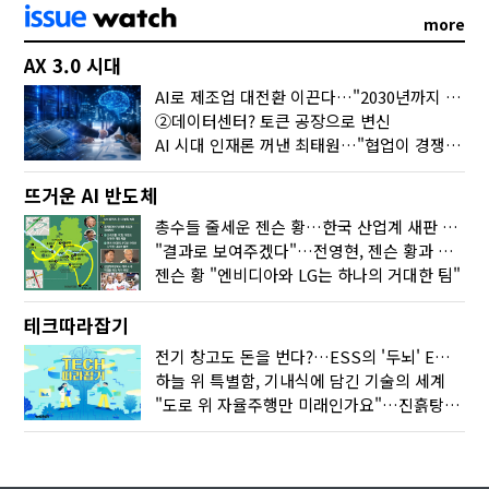
more
AX 3.0 시대
AI로 제조업 대전환 이끈다…"2030년까지 민관합동 20조 투자"
②데이터센터? 토큰 공장으로 변신
AI 시대 인재론 꺼낸 최태원…"협업이 경쟁력"
뜨거운 AI 반도체
총수들 줄세운 젠슨 황…한국 산업계 새판 짰다
"결과로 보여주겠다"…전영현, 젠슨 황과 HBM5 논의
젠슨 황 "엔비디아와 LG는 하나의 거대한 팀"
테크따라잡기
전기 창고도 돈을 번다?…ESS의 '두뇌' EMO가 뭐길래
하늘 위 특별함, 기내식에 담긴 기술의 세계
"도로 위 자율주행만 미래인가요"…진흙탕서 길 내는 HD현대 AI 기술