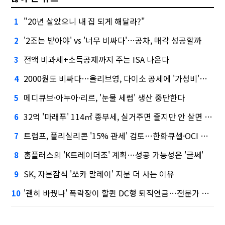
"20년 살았으니 내 집 되게 해달라?"
1
'2조는 받아야' vs '너무 비싸다'…공차, 매각 성공할까
2
전액 비과세+소득공제까지 주는 ISA 나온다
3
2000원도 비싸다…올리브영, 다이소 공세에 '가성비'로 맞불
4
메디큐브·아누아·리르, '눈물 세럼' 생산 중단한다
5
32억 '마래푸' 114㎡ 종부세, 실거주면 줄지만 안 살면 2.5배
6
트럼프, 폴리실리콘 '15% 관세' 검토…한화큐셀·OCI 영향은?
7
홈플러스의 'K트레이더조' 계획…성공 가능성은 '글쎄'
8
SK, 자본잠식 '쏘카 말레이' 지분 더 사는 이유
9
'괜히 바꿨나' 폭락장이 할퀸 DC형 퇴직연금…전문가 조언은
10