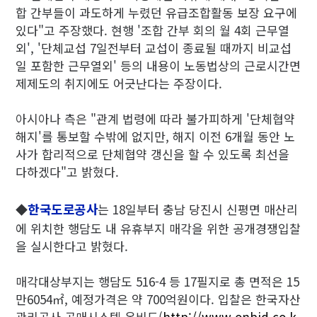
합 간부들이 과도하게 누렸던 유급조합활동 보장 요구에
있다"고 주장했다. 현행 '조합 간부 회의 월 4회 근무열
외', '단체교섭 7일전부터 교섭이 종료될 때까지 비교섭
일 포함한 근무열외' 등의 내용이 노동법상의 근로시간면
제제도의 취지에도 어긋난다는 주장이다.
아시아나 측은 "관계 법령에 따라 불가피하게 '단체협약
해지'를 통보할 수밖에 없지만, 해지 이전 6개월 동안 노
사가 합리적으로 단체협약 갱신을 할 수 있도록 최선을
다하겠다"고 밝혔다.
한국도로공사
◆
는 18일부터 충남 당진시 신평면 매산리
에 위치한 행담도 내 유휴부지 매각을 위한 공개경쟁입찰
을 실시한다고 밝혔다.
매각대상부지는 행담도 516-4 등 17필지로 총 면적은 15
만6054㎡, 예정가격은 약 700억원이다. 입찰은 한국자산
관리공사 공매시스템 온비드(
http://www.onbid.co.k