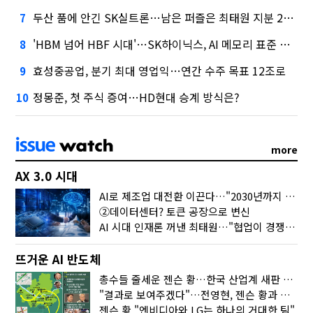
두산 품에 안긴 SK실트론…남은 퍼즐은 최태원 지분 29.4%
7
'HBM 넘어 HBF 시대'…SK하이닉스, AI 메모리 표준 선점 나섰다
8
효성중공업, 분기 최대 영업익…연간 수주 목표 12조로
9
정몽준, 첫 주식 증여…HD현대 승계 방식은?
10
more
AX 3.0 시대
AI로 제조업 대전환 이끈다…"2030년까지 민관합동 20조 투자"
②데이터센터? 토큰 공장으로 변신
AI 시대 인재론 꺼낸 최태원…"협업이 경쟁력"
뜨거운 AI 반도체
총수들 줄세운 젠슨 황…한국 산업계 새판 짰다
"결과로 보여주겠다"…전영현, 젠슨 황과 HBM5 논의
젠슨 황 "엔비디아와 LG는 하나의 거대한 팀"