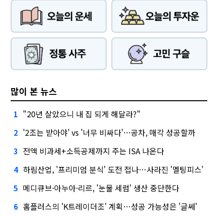
많이 본 뉴스
"20년 살았으니 내 집 되게 해달라?"
1
'2조는 받아야' vs '너무 비싸다'…공차, 매각 성공할까
2
전액 비과세+소득공제까지 주는 ISA 나온다
3
하림산업, '프리미엄 분식' 도전 접나…사라진 '멜팅피스'
4
메디큐브·아누아·리르, '눈물 세럼' 생산 중단한다
5
홈플러스의 'K트레이더조' 계획…성공 가능성은 '글쎄'
6