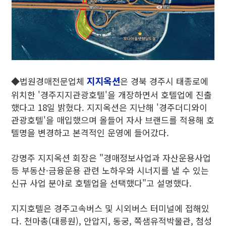
지지옥션
◆법원경매전문업체
은 경북 경주시 태종로에
위치한 '경주지지관광호텔'을 개장하면서 호텔업에 진출
했다고 18일 밝혔다. 지지옥션은 지난해 '경주더디와이
관광호텔'을 매입했으며 올들어 자사 브랜드를 적용해 호
텔명을 변경하고 본격적인 운영에 들어갔다.
강명주 지지옥션 회장은 "경매정보사업과 자산운용사업
등 부동산·금융운용 관련 노하우와 시너지를 낼 수 있는
신규 사업 분야로 호텔업을 선택했다"고 설명했다.
지지호텔은 경주고속버스 및 시외버스 터미널에 접해있
다. 천마총(대릉원), 안압지, 동궁, 쪽샘유적박물관, 첨성