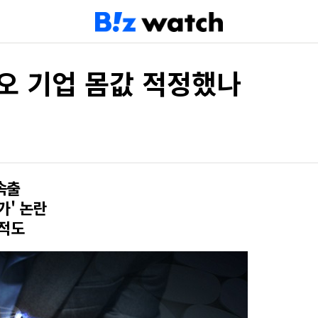
오 기업 몸값 적정했나
속출
가' 논란
지적도