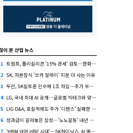
많이 본 산업 뉴스
트럼프, 폴리실리콘 '15% 관세' 검토…한화큐셀·OCI 영향은?
1
SK, 자본잠식 '쏘카 말레이' 지분 더 사는 이유
2
두산, SK실트론 인수에 1조 차입…추가 부담은?
3
LG, 국내 최대 AI 공개…글로벌 빅테크와 맞붙는다
4
LIG D&A, 호실적에도 주가 '디펜스' 실패한 이유
5
성과급이 갈라놓은 삼성…'노노갈등' 내년 교섭 판 흔들까
6
'HBM 넘어 HBF 시대'…SK하이닉스, AI 메모리 표준 선점 나섰다
7