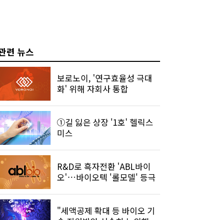
관련 뉴스
보로노이, '연구효율성 극대
화' 위해 자회사 통합
①길 잃은 상장 '1호' 헬릭스
미스
R&D로 흑자전환 'ABL바이
오'…바이오텍 '롤모델' 등극
"세액공제 확대 등 바이오 기