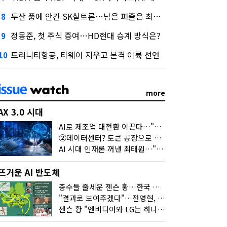
두산 품에 안긴 SK실트론…남은 퍼즐은 최태원 지분 29.4%
8
정몽준, 첫 주식 증여…HD현대 승계 방식은?
9
트리니티항공, 티웨이 지우고 본격 이륙 선언
10
more
AX 3.0 시대
AI로 제조업 대전환 이끈다…"2030년까지 민관합동 20조 투자"
②데이터센터? 토큰 공장으로 변신
AI 시대 인재론 꺼낸 최태원…"협업이 경쟁력"
뜨거운 AI 반도체
총수들 줄세운 젠슨 황…한국 산업계 새판 짰다
"결과로 보여주겠다"…전영현, 젠슨 황과 HBM5 논의
젠슨 황 "엔비디아와 LG는 하나의 거대한 팀"