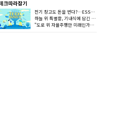
테크따라잡기
전기 창고도 돈을 번다?…ESS의 '두뇌' EMO가 뭐길래
하늘 위 특별함, 기내식에 담긴 기술의 세계
"도로 위 자율주행만 미래인가요"…진흙탕서 길 내는 HD현대 AI 기술