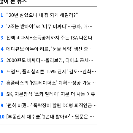
많이 본 뉴스
"20년 살았으니 내 집 되게 해달라?"
1
'2조는 받아야' vs '너무 비싸다'…공차, 매각 성공할까
2
전액 비과세+소득공제까지 주는 ISA 나온다
3
메디큐브·아누아·리르, '눈물 세럼' 생산 중단한다
4
2000원도 비싸다…올리브영, 다이소 공세에 '가성비'로 맞불
5
트럼프, 폴리실리콘 '15% 관세' 검토…한화큐셀·OCI 영향은?
6
홈플러스의 'K트레이더조' 계획…성공 가능성은 '글쎄'
7
SK, 자본잠식 '쏘카 말레이' 지분 더 사는 이유
8
'괜히 바꿨나' 폭락장이 할퀸 DC형 퇴직연금…전문가 조언은
9
[부동산세 대수술]'2년내 팔아라'…뒷문은 열었다
10