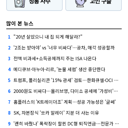
많이 본 뉴스
"20년 살았으니 내 집 되게 해달라?"
1
'2조는 받아야' vs '너무 비싸다'…공차, 매각 성공할까
2
전액 비과세+소득공제까지 주는 ISA 나온다
3
메디큐브·아누아·리르, '눈물 세럼' 생산 중단한다
4
트럼프, 폴리실리콘 '15% 관세' 검토…한화큐셀·OCI 영향은?
5
2000원도 비싸다…올리브영, 다이소 공세에 '가성비'로 맞불
6
홈플러스의 'K트레이더조' 계획…성공 가능성은 '글쎄'
7
SK, 자본잠식 '쏘카 말레이' 지분 더 사는 이유
8
'괜히 바꿨나' 폭락장이 할퀸 DC형 퇴직연금…전문가 조언은
9