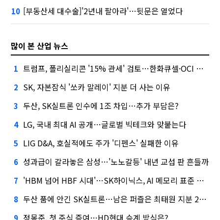
[부동산세 대수술]'2년내 팔아라'…뒷문은 열었다
10
많이 본 산업 뉴스
트럼프, 폴리실리콘 '15% 관세' 검토…한화큐셀·OCI 영향은?
1
SK, 자본잠식 '쏘카 말레이' 지분 더 사는 이유
2
두산, SK실트론 인수에 1조 차입…추가 부담은?
3
LG, 국내 최대 AI 공개…글로벌 빅테크와 맞붙는다
4
LIG D&A, 호실적에도 주가 '디펜스' 실패한 이유
5
성과급이 갈라놓은 삼성…'노노갈등' 내년 교섭 판 흔들까
6
'HBM 넘어 HBF 시대'…SK하이닉스, AI 메모리 표준 선점 나섰다
7
두산 품에 안긴 SK실트론…남은 퍼즐은 최태원 지분 29.4%
8
정몽준, 첫 주식 증여…HD현대 승계 방식은?
9