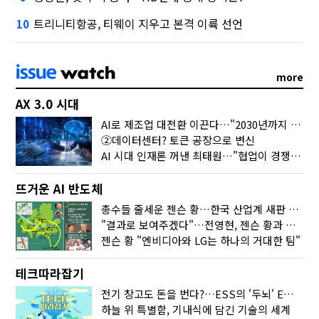
트리니티항공, 티웨이 지우고 본격 이륙 선언
10
more
AX 3.0 시대
AI로 제조업 대전환 이끈다…"2030년까지 민관합동 20조 투자"
②데이터센터? 토큰 공장으로 변신
AI 시대 인재론 꺼낸 최태원…"협업이 경쟁력"
뜨거운 AI 반도체
총수들 줄세운 젠슨 황…한국 산업계 새판 짰다
"결과로 보여주겠다"…전영현, 젠슨 황과 HBM5 논의
젠슨 황 "엔비디아와 LG는 하나의 거대한 팀"
테크따라잡기
전기 창고도 돈을 번다?…ESS의 '두뇌' EMO가 뭐길래
하늘 위 특별함, 기내식에 담긴 기술의 세계