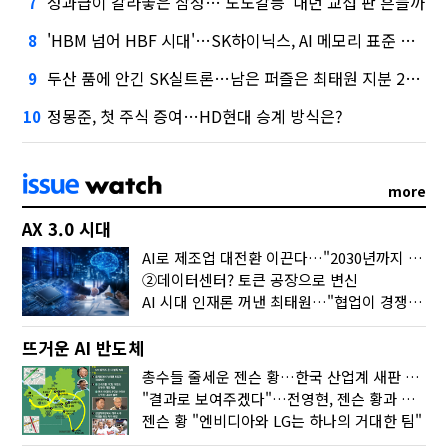
성과급이 갈라놓은 삼성…'노노갈등' 내년 교섭 판 흔들까
7
'HBM 넘어 HBF 시대'…SK하이닉스, AI 메모리 표준 선점 나섰다
8
두산 품에 안긴 SK실트론…남은 퍼즐은 최태원 지분 29.4%
9
정몽준, 첫 주식 증여…HD현대 승계 방식은?
10
more
AX 3.0 시대
AI로 제조업 대전환 이끈다…"2030년까지 민관합동 20조 투자"
②데이터센터? 토큰 공장으로 변신
AI 시대 인재론 꺼낸 최태원…"협업이 경쟁력"
뜨거운 AI 반도체
총수들 줄세운 젠슨 황…한국 산업계 새판 짰다
"결과로 보여주겠다"…전영현, 젠슨 황과 HBM5 논의
젠슨 황 "엔비디아와 LG는 하나의 거대한 팀"