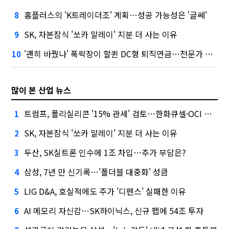
홈플러스의 'K트레이더조' 계획…성공 가능성은 '글쎄'
8
SK, 자본잠식 '쏘카 말레이' 지분 더 사는 이유
9
'괜히 바꿨나' 폭락장이 할퀸 DC형 퇴직연금…전문가 조언은
10
많이 본 산업 뉴스
트럼프, 폴리실리콘 '15% 관세' 검토…한화큐셀·OCI 영향은?
1
SK, 자본잠식 '쏘카 말레이' 지분 더 사는 이유
2
두산, SK실트론 인수에 1조 차입…추가 부담은?
3
삼성, 7년 만 신기록…'폴더블 대중화' 성큼
4
LIG D&A, 호실적에도 주가 '디펜스' 실패한 이유
5
AI 메모리 자신감…SK하이닉스, 신규 팹에 54조 투자
6