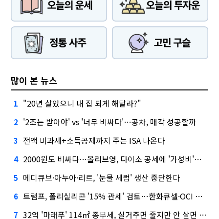
많이 본 뉴스
"20년 살았으니 내 집 되게 해달라?"
1
'2조는 받아야' vs '너무 비싸다'…공차, 매각 성공할까
2
전액 비과세+소득공제까지 주는 ISA 나온다
3
2000원도 비싸다…올리브영, 다이소 공세에 '가성비'로 맞불
4
메디큐브·아누아·리르, '눈물 세럼' 생산 중단한다
5
트럼프, 폴리실리콘 '15% 관세' 검토…한화큐셀·OCI 영향은?
6
32억 '마래푸' 114㎡ 종부세, 실거주면 줄지만 안 살면 2.5배
7