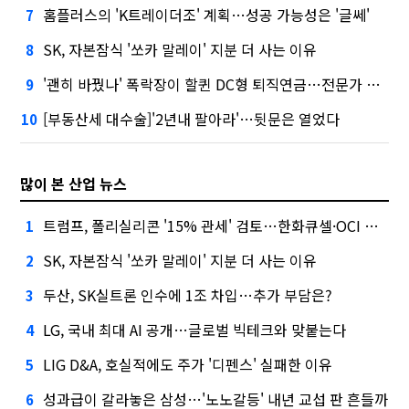
홈플러스의 'K트레이더조' 계획…성공 가능성은 '글쎄'
7
SK, 자본잠식 '쏘카 말레이' 지분 더 사는 이유
8
'괜히 바꿨나' 폭락장이 할퀸 DC형 퇴직연금…전문가 조언은
9
[부동산세 대수술]'2년내 팔아라'…뒷문은 열었다
10
많이 본 산업 뉴스
트럼프, 폴리실리콘 '15% 관세' 검토…한화큐셀·OCI 영향은?
1
SK, 자본잠식 '쏘카 말레이' 지분 더 사는 이유
2
두산, SK실트론 인수에 1조 차입…추가 부담은?
3
LG, 국내 최대 AI 공개…글로벌 빅테크와 맞붙는다
4
LIG D&A, 호실적에도 주가 '디펜스' 실패한 이유
5
성과급이 갈라놓은 삼성…'노노갈등' 내년 교섭 판 흔들까
6