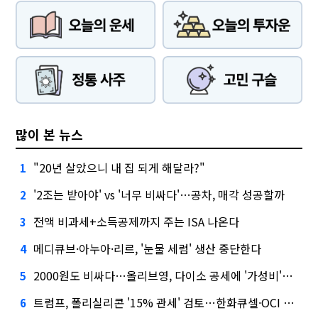
많이 본 뉴스
"20년 살았으니 내 집 되게 해달라?"
1
'2조는 받아야' vs '너무 비싸다'…공차, 매각 성공할까
2
전액 비과세+소득공제까지 주는 ISA 나온다
3
메디큐브·아누아·리르, '눈물 세럼' 생산 중단한다
4
2000원도 비싸다…올리브영, 다이소 공세에 '가성비'로 맞불
5
트럼프, 폴리실리콘 '15% 관세' 검토…한화큐셀·OCI 영향은?
6