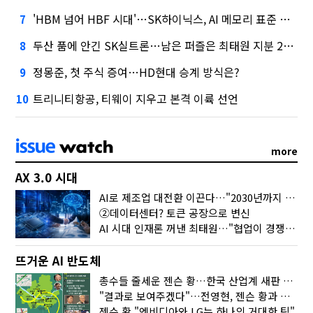
'HBM 넘어 HBF 시대'…SK하이닉스, AI 메모리 표준 선점 나섰다
7
두산 품에 안긴 SK실트론…남은 퍼즐은 최태원 지분 29.4%
8
정몽준, 첫 주식 증여…HD현대 승계 방식은?
9
트리니티항공, 티웨이 지우고 본격 이륙 선언
10
more
AX 3.0 시대
AI로 제조업 대전환 이끈다…"2030년까지 민관합동 20조 투자"
②데이터센터? 토큰 공장으로 변신
AI 시대 인재론 꺼낸 최태원…"협업이 경쟁력"
뜨거운 AI 반도체
총수들 줄세운 젠슨 황…한국 산업계 새판 짰다
"결과로 보여주겠다"…전영현, 젠슨 황과 HBM5 논의
젠슨 황 "엔비디아와 LG는 하나의 거대한 팀"