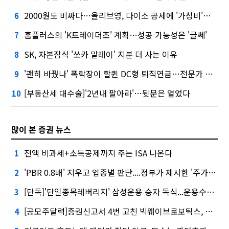
2000원도 비싸다…올리브영, 다이소 공세에 '가성비'로 맞불
6
홈플러스의 'K트레이더조' 계획…성공 가능성은 '글쎄'
7
SK, 자본잠식 '쏘카 말레이' 지분 더 사는 이유
8
'괜히 바꿨나' 폭락장이 할퀸 DC형 퇴직연금…전문가 조언은
9
[부동산세 대수술]'2년내 팔아라'…뒷문은 열었다
10
많이 본 증권 뉴스
전액 비과세+소득공제까지 주는 ISA 나온다
1
'PBR 0.8배' 지우고 업종별 판단....정부가 제시한 '주가 누르기' 방지법
2
[단독]'단일종목레버리지' 삼성운용 승자 독식...운용수익 미래에셋의 6배
3
[공모주달력]증권신고서 4번 고친 빅웨이브로보틱스, 수요예측
4