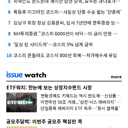
외국인도 흔드는데 개미만 잡던 당국, 묘수는 과다호가부담금?
5
폭등후 미끄러진 코스피…사실상 단종 수순 밟는 '단종레'
6
김남구 회장 장남 김동윤씨, 입사 7년만에 한투증권 임원 승진
7
NH투자증권 "코스피 6000선이 바닥…미 금리 안정 후 추가 회복"
8
'일상 된 사이드카'…코스피 5% 넘게 급락
9
코스피 흔들려도 코스닥 800선 회복…저가매수세 유입
10
more
ETF워치: 한눈에 보는 상장지수펀드 시장
변동성에도 키워드는 역시 반도체…신상품은 우주·방산
이번주만 50조 거래...'삼전·닉스 레버리지' 수익률은 -30%
단일종목 레버리지 ETF 독주…'증시 블랙홀'
공모주달력: 이번주 공모주 핵심만 콕