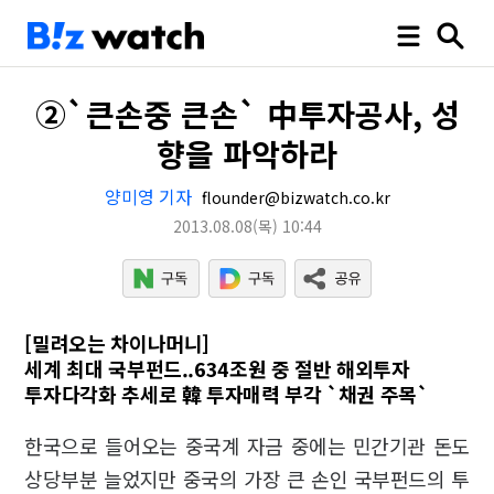
②`큰손중 큰손` 中투자공사, 성
향을 파악하라
양미영 기자
flounder@bizwatch.co.kr
2013.08.08
(목)
10:44
[밀려오는 차이나머니]
세계 최대 국부펀드..634조원 중 절반 해외투자
투자다각화 추세로 韓 투자매력 부각 `채권 주목`
한국으로 들어오는 중국계 자금 중에는 민간기관 돈도
상당부분 늘었지만 중국의 가장 큰 손인 국부펀드의 투