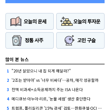
많이 본 뉴스
"20년 살았으니 내 집 되게 해달라?"
1
'2조는 받아야' vs '너무 비싸다'…공차, 매각 성공할까
2
전액 비과세+소득공제까지 주는 ISA 나온다
3
메디큐브·아누아·리르, '눈물 세럼' 생산 중단한다
4
트럼프, 폴리실리콘 '15% 관세' 검토…한화큐셀·OCI 영향은?
5