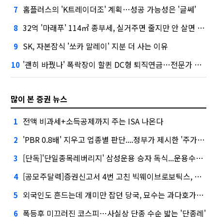
홈플러스의 'K트레이더조' 계획…성공 가능성은 '글쎄'
7
32억 '마래푸' 114㎡ 종부세, 실거주면 줄지만 안 살면 2.5배
8
SK, 자본잠식 '쏘카 말레이' 지분 더 사는 이유
9
'괜히 바꿨나' 폭락장이 할퀸 DC형 퇴직연금…전문가 조언은
10
많이 본 증권 뉴스
전액 비과세+소득공제까지 주는 ISA 나온다
1
'PBR 0.8배' 지우고 업종별 판단....정부가 제시한 '주가 누르기' 방지법
2
[단독]'단일종목레버리지' 삼성운용 승자 독식...운용수익 미래에셋의 6배
3
[공모주달력]증권신고서 4번 고친 빅웨이브로보틱스, 수요예측
4
외국인도 흔드는데 개미만 잡던 당국, 묘수는 과다호가부담금?
5
폭등후 미끄러진 코스피…사실상 단종 수순 밟는 '단종레'
6