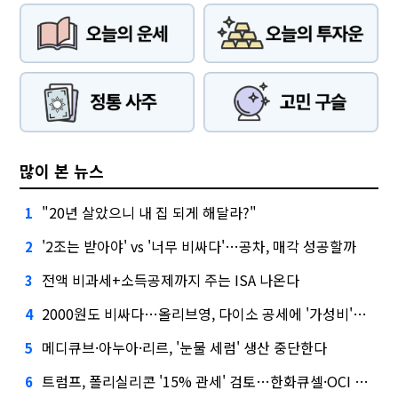
많이 본 뉴스
"20년 살았으니 내 집 되게 해달라?"
1
'2조는 받아야' vs '너무 비싸다'…공차, 매각 성공할까
2
전액 비과세+소득공제까지 주는 ISA 나온다
3
2000원도 비싸다…올리브영, 다이소 공세에 '가성비'로 맞불
4
메디큐브·아누아·리르, '눈물 세럼' 생산 중단한다
5
트럼프, 폴리실리콘 '15% 관세' 검토…한화큐셀·OCI 영향은?
6