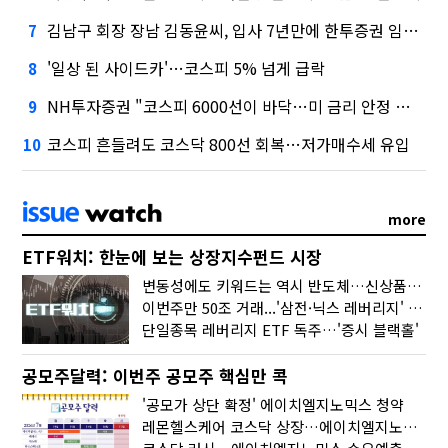
김남구 회장 장남 김동윤씨, 입사 7년만에 한투증권 임원 승진
7
'일상 된 사이드카'…코스피 5% 넘게 급락
8
NH투자증권 "코스피 6000선이 바닥…미 금리 안정 후 추가 회복"
9
코스피 흔들려도 코스닥 800선 회복…저가매수세 유입
10
more
ETF워치: 한눈에 보는 상장지수펀드 시장
변동성에도 키워드는 역시 반도체…신상품은 우주·방산
이번주만 50조 거래...'삼전·닉스 레버리지' 수익률은 -30%
단일종목 레버리지 ETF 독주…'증시 블랙홀'
공모주달력: 이번주 공모주 핵심만 콕
'공모가 상단 확정' 에이치엘지노믹스 청약
레몬헬스케어 코스닥 상장…에이치엘지노믹스 수요예측