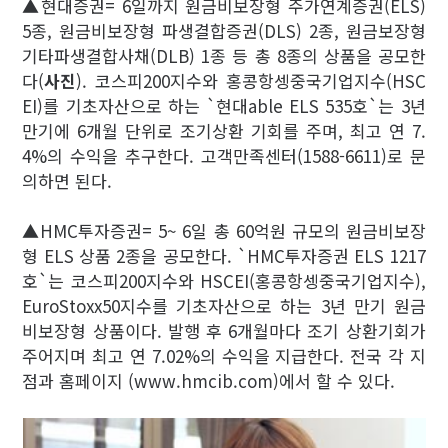
▲현대증권= 6일까지 원금비보장형 주가연계증권(ELS)
5종, 원금비보장형 파생결합증권(DLS) 2종, 원금보장형
기타파생결합사채(DLB) 1종 등 총 8종의 상품을 공모한
다(
사진
). 코스피200지수와 홍콩항셍중국기업지수(HSC
EI)를 기초자산으로 하는 `현대able ELS 535호`는 3년
만기에 6개월 단위로 조기상환 기회를 주며, 최고 연 7.
4%의 수익을 추구한다. 고객만족센터(1588-6611)로 문
의하면 된다.
▲HMC투자증권= 5~ 6일 총 60억원 규모의 원금비보장
형 ELS 상품 2종을 공모한다. `HMC투자증권 ELS 1217
호`는 코스피200지수와 HSCEI(홍콩항셍중국기업지수),
EuroStoxx50지수를 기초자산으로 하는 3년 만기 원금
비보장형 상품이다. 발행 후 6개월마다 조기 상환기회가
주어지며 최고 연 7.02%의 수익을 지급한다. 전국 각 지
점과 홈페이지 (www.hmcib.com)에서 할 수 있다.