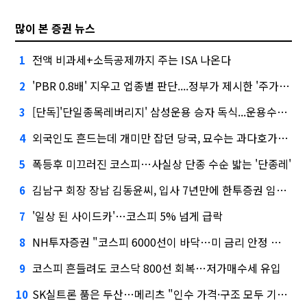
많이 본 증권 뉴스
전액 비과세+소득공제까지 주는 ISA 나온다
1
'PBR 0.8배' 지우고 업종별 판단....정부가 제시한 '주가 누르기' 방지법
2
[단독]'단일종목레버리지' 삼성운용 승자 독식...운용수익 미래에셋의 6배
3
외국인도 흔드는데 개미만 잡던 당국, 묘수는 과다호가부담금?
4
폭등후 미끄러진 코스피…사실상 단종 수순 밟는 '단종레'
5
김남구 회장 장남 김동윤씨, 입사 7년만에 한투증권 임원 승진
6
'일상 된 사이드카'…코스피 5% 넘게 급락
7
NH투자증권 "코스피 6000선이 바닥…미 금리 안정 후 추가 회복"
8
코스피 흔들려도 코스닥 800선 회복…저가매수세 유입
9
SK실트론 품은 두산…메리츠 "인수 가격·구조 모두 기대 이상"
10