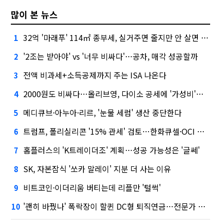
많이 본 뉴스
32억 '마래푸' 114㎡ 종부세, 실거주면 줄지만 안 살면 2.5배
1
'2조는 받아야' vs '너무 비싸다'…공차, 매각 성공할까
2
전액 비과세+소득공제까지 주는 ISA 나온다
3
2000원도 비싸다…올리브영, 다이소 공세에 '가성비'로 맞불
4
메디큐브·아누아·리르, '눈물 세럼' 생산 중단한다
5
트럼프, 폴리실리콘 '15% 관세' 검토…한화큐셀·OCI 영향은?
6
홈플러스의 'K트레이더조' 계획…성공 가능성은 '글쎄'
7
SK, 자본잠식 '쏘카 말레이' 지분 더 사는 이유
8
비트코인·이더리움 버티는데 리플만 '털썩'
9
'괜히 바꿨나' 폭락장이 할퀸 DC형 퇴직연금…전문가 조언은
10