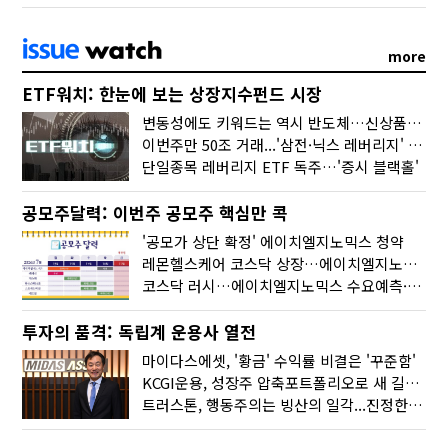
more
ETF워치: 한눈에 보는 상장지수펀드 시장
변동성에도 키워드는 역시 반도체…신상품은 우주·방산
이번주만 50조 거래...'삼전·닉스 레버리지' 수익률은 -30%
단일종목 레버리지 ETF 독주…'증시 블랙홀'
공모주달력: 이번주 공모주 핵심만 콕
'공모가 상단 확정' 에이치엘지노믹스 청약
레몬헬스케어 코스닥 상장…에이치엘지노믹스 수요예측
코스닥 러시…에이치엘지노믹스 수요예측·레메디 청약
투자의 품격: 독립계 운용사 열전
마이다스에셋, '황금' 수익률 비결은 '꾸준함'
KCGI운용, 성장주 압축포트폴리오로 새 길을 그리다
트러스톤, 행동주의는 빙산의 일각...진정한 힘은 '주식형 강자'