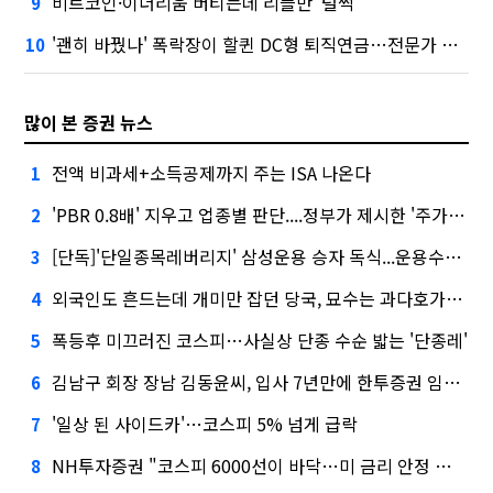
비트코인·이더리움 버티는데 리플만 '털썩'
9
'괜히 바꿨나' 폭락장이 할퀸 DC형 퇴직연금…전문가 조언은
10
많이 본 증권 뉴스
전액 비과세+소득공제까지 주는 ISA 나온다
1
'PBR 0.8배' 지우고 업종별 판단....정부가 제시한 '주가 누르기' 방지법
2
[단독]'단일종목레버리지' 삼성운용 승자 독식...운용수익 미래에셋의 6배
3
외국인도 흔드는데 개미만 잡던 당국, 묘수는 과다호가부담금?
4
폭등후 미끄러진 코스피…사실상 단종 수순 밟는 '단종레'
5
김남구 회장 장남 김동윤씨, 입사 7년만에 한투증권 임원 승진
6
'일상 된 사이드카'…코스피 5% 넘게 급락
7
NH투자증권 "코스피 6000선이 바닥…미 금리 안정 후 추가 회복"
8