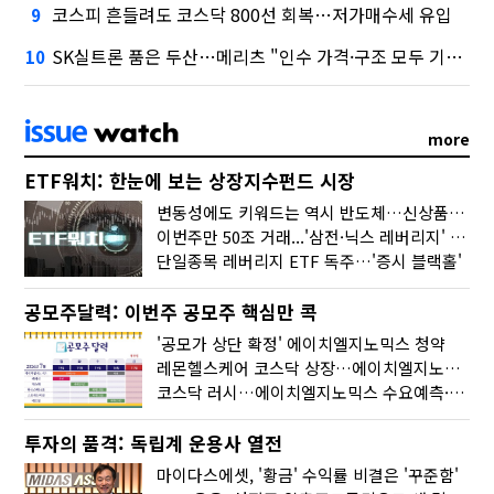
코스피 흔들려도 코스닥 800선 회복…저가매수세 유입
9
SK실트론 품은 두산…메리츠 "인수 가격·구조 모두 기대 이상"
10
more
ETF워치: 한눈에 보는 상장지수펀드 시장
변동성에도 키워드는 역시 반도체…신상품은 우주·방산
이번주만 50조 거래...'삼전·닉스 레버리지' 수익률은 -30%
단일종목 레버리지 ETF 독주…'증시 블랙홀'
공모주달력: 이번주 공모주 핵심만 콕
'공모가 상단 확정' 에이치엘지노믹스 청약
레몬헬스케어 코스닥 상장…에이치엘지노믹스 수요예측
코스닥 러시…에이치엘지노믹스 수요예측·레메디 청약
투자의 품격: 독립계 운용사 열전
마이다스에셋, '황금' 수익률 비결은 '꾸준함'