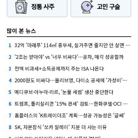
많이 본 뉴스
32억 '마래푸' 114㎡ 종부세, 실거주면 줄지만 안 살면 2.5배
1
'2조는 받아야' vs '너무 비싸다'…공차, 매각 성공할까
2
전액 비과세+소득공제까지 주는 ISA 나온다
3
2000원도 비싸다…올리브영, 다이소 공세에 '가성비'로 맞불
4
메디큐브·아누아·리르, '눈물 세럼' 생산 중단한다
5
트럼프, 폴리실리콘 '15% 관세' 검토…한화큐셀·OCI 영향은?
6
홈플러스의 'K트레이더조' 계획…성공 가능성은 '글쎄'
7
SK, 자본잠식 '쏘카 말레이' 지분 더 사는 이유
8