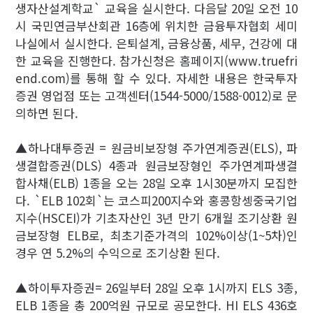
생자산설계학교` 교육을 실시한다. 다음달 20일 오전 10
시 국민연금부산회관 16층에 위치한 금융투자협회 세미
나실에서 실시한다. 은퇴설계, 금융상품, 세무, 건강에 대
한 교육을 진행한다. 참가신청은 홈페이지(www.truefri
end.com)를 통해 할 수 있다. 자세한 내용은 한국투자
증권 영업점 또는 고객센터(1544-5000/1588-0012)로 문
의하면 된다.
▲하나대투증권 = 원금비보장형 주가연계증권(ELS), 파
생결합증권(DLS) 4종과 원금보장형인 주가연계파생결
합사채(ELB) 1종을 오는 28일 오후 1시30분까지 모집한
다. `ELB 102회`는 코스피200지수와 홍콩항셍중국기업
지수(HSCEI)가 기초자산인 3년 만기 6개월 조기상환 원
금보장형 ELB로, 최초기준가격의 102%이상(1~5차)인
경우 연 5.2%의 수익으로 조기상환 된다.
▲하이투자증권= 26일부터 28일 오후 1시까지 ELS 3종,
ELB 1종을 총 200억원 규모로 공모한다. HI ELS 436호