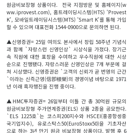
원금비보장형 상품이다. 전국 지점방문 및 홈페이지(w
ww.iprovest.com), 홈트레이딩시스템(HTS) 'Provest
K', 모바일트레이딩시스템(MTS) 'Smart K'를 통해 가입
할 수 있으며 대표전화 1544-0900으로 문의하면 된다.
▲신영증권= 25일 여의도 본사에서 창립 58주년 기념식
과 함께 `자랑스런 신영인상` 시상식을 가졌다. 장기근
속 직원에 대한 표창을 수여하고 우수직원에 대한 시상
순으로 진행됐다. 자랑스러운 신영인상은 7개 부문에 걸
쳐 시상했다. 신영증권은 `고객의 신뢰가 곧 번영의 근간
`이라는 신즉근영(信卽根榮)의 경영이념 바탕으로 1971
년 이래 흑자행진을 진행 중이다.
▲HMC투자증권= 26일부터 이틀 간 총 30억원 규모의
원금비보장형 주가연계증권(ELS) 상품 2종을 공모한다.
`ELS 1225호`는 코스피200지수와 HSCEI(홍콩항셍중
국기업지수), 유로스탁스50(EuroStoxx50)을 기초자산
으로 하는 3년 만기 원금 비보장형 상품이다. 발행 후 6