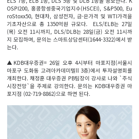
ELS 7종, ELB 1종, DLS 5종 및 DLB 1종을 공모한다. K
OSPI200, 홍콩항셍중국기업지수(HSCEI), S&P500, Eu
roStoxx50, 현대차, 삼성전자, 금·은가격 및 WTI가격을
기초자산으로 총 1350억원 규모다. ELS/ELB는 27일
(목) 오전 11시까지, DLS/DLB는 28일(금) 오전 11시까
지 모집하며, 문의는 스마트상담센터(1644-3322)에서 받
는다.
▲KDB대우증권= 26일 오후 4시부터 마포지점(서울시
마포구 도화동 고려아카데미텔ll 3층)에서 투자설명회를
개최한다. 채정훈 대우증권 PB팀장이 강사로 나와 `주식
시장전망`을 주제로 강의한다. 문의는 KDB대우증권 마
포지점 (02-719-8862)으로 하면 된다.