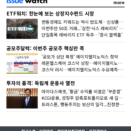
more
ETF워치: 한눈에 보는 상장지수펀드 시장
변동성에도 키워드는 역시 반도체…신상품은 우주·방산
이번주만 50조 거래...'삼전·닉스 레버리지' 수익률은 -30%
단일종목 레버리지 ETF 독주…'증시 블랙홀'
공모주달력: 이번주 공모주 핵심만 콕
'공모가 상단 확정' 에이치엘지노믹스 청약
레몬헬스케어 코스닥 상장…에이치엘지노믹스 수요예측
코스닥 러시…에이치엘지노믹스 수요예측·레메디 청약
투자의 품격: 독립계 운용사 열전
마이다스에셋, '황금' 수익률 비결은 '꾸준함'
KCGI운용, 성장주 압축포트폴리오로 새 길을 그리다
트러스톤, 행동주의는 빙산의 일각...진정한 힘은 '주식형 강자'