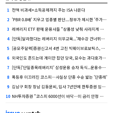
전액 비과세+소득공제까지 주는 ISA 나온다
1
'PBR 0.8배' 지우고 업종별 판단....정부가 제시한 '주가 누르기' 방지법
2
레버리지 ETF 판매 운용사들 "상품성 낮춰 사라지게 해야"…일부 신중론도
3
[단독]달라졌다는 레버리지 의무교육...'재수강 건너뛰기' 허점
4
[공모주달력]증권신고서 4번 고친 빅웨이브로보틱스, 수요예측
5
외국인도 흔드는데 개미만 잡던 당국, 묘수는 과다호가부담금?
6
[단독]'단일종목레버리지' 삼성운용 승자 독식...운용수익 미래에셋의 6배
7
폭등후 미끄러진 코스피…사실상 단종 수순 밟는 '단종레'
8
김남구 회장 장남 김동윤씨, 입사 7년만에 한투증권 임원 승진
9
NH투자증권 "코스피 6000선이 바닥…미 금리 안정 후 추가 회복"
10