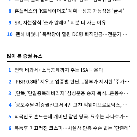
홈플러스의 'K트레이더조' 계획…성공 가능성은 '글쎄'
8
SK, 자본잠식 '쏘카 말레이' 지분 더 사는 이유
9
'괜히 바꿨나' 폭락장이 할퀸 DC형 퇴직연금…전문가 조언은
10
많이 본 증권 뉴스
전액 비과세+소득공제까지 주는 ISA 나온다
1
'PBR 0.8배' 지우고 업종별 판단....정부가 제시한 '주가 누르기' 방지법
2
[단독]'단일종목레버리지' 삼성운용 승자 독식...운용수익 미래에셋의 6배
3
[공모주달력]증권신고서 4번 고친 빅웨이브로보틱스, 수요예측
4
외국인도 흔드는데 개미만 잡던 당국, 묘수는 과다호가부담금?
5
폭등후 미끄러진 코스피…사실상 단종 수순 밟는 '단종레'
6