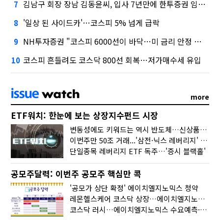
김남구 회장 장남 김동윤씨, 입사 7년만에 한투증권 임원 승진
7
'일상 된 사이드카'…코스피 5% 넘게 급락
8
NH투자증권 "코스피 6000선이 바닥…미 금리 안정 후 추가 회복"
9
코스피 흔들려도 코스닥 800선 회복…저가매수세 유입
10
more
ETF워치: 한눈에 보는 상장지수펀드 시장
변동성에도 키워드는 역시 반도체…신상품은 우주·방산
이번주만 50조 거래...'삼전·닉스 레버리지' 수익률은 -30%
단일종목 레버리지 ETF 독주…'증시 블랙홀'
공모주달력: 이번주 공모주 핵심만 콕
'공모가 상단 확정' 에이치엘지노믹스 청약
레몬헬스케어 코스닥 상장…에이치엘지노믹스 수요예측
코스닥 러시…에이치엘지노믹스 수요예측·레메디 청약