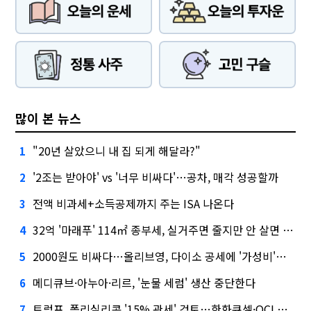
많이 본 뉴스
"20년 살았으니 내 집 되게 해달라?"
1
'2조는 받아야' vs '너무 비싸다'…공차, 매각 성공할까
2
전액 비과세+소득공제까지 주는 ISA 나온다
3
32억 '마래푸' 114㎡ 종부세, 실거주면 줄지만 안 살면 2.5배
4
2000원도 비싸다…올리브영, 다이소 공세에 '가성비'로 맞불
5
메디큐브·아누아·리르, '눈물 세럼' 생산 중단한다
6
트럼프, 폴리실리콘 '15% 관세' 검토…한화큐셀·OCI 영향은?
7