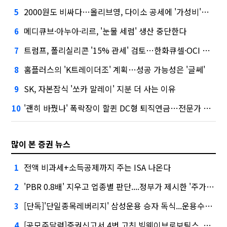
2000원도 비싸다…올리브영, 다이소 공세에 '가성비'로 맞불
5
메디큐브·아누아·리르, '눈물 세럼' 생산 중단한다
6
트럼프, 폴리실리콘 '15% 관세' 검토…한화큐셀·OCI 영향은?
7
홈플러스의 'K트레이더조' 계획…성공 가능성은 '글쎄'
8
SK, 자본잠식 '쏘카 말레이' 지분 더 사는 이유
9
'괜히 바꿨나' 폭락장이 할퀸 DC형 퇴직연금…전문가 조언은
10
많이 본 증권 뉴스
전액 비과세+소득공제까지 주는 ISA 나온다
1
'PBR 0.8배' 지우고 업종별 판단....정부가 제시한 '주가 누르기' 방지법
2
[단독]'단일종목레버리지' 삼성운용 승자 독식...운용수익 미래에셋의 6배
3
[공모주달력]증권신고서 4번 고친 빅웨이브로보틱스, 수요예측
4