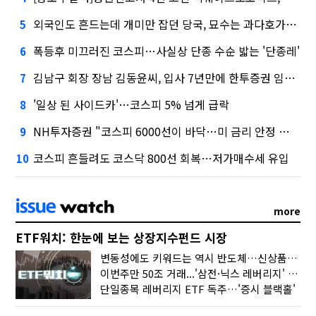
외국인도 흔드는데 개미만 잡던 당국, 묘수는 과다호가부담금?
5
폭등후 미끄러진 코스피…사실상 단종 수순 밟는 '단종레'
6
김남구 회장 장남 김동윤씨, 입사 7년만에 한투증권 임원 승진
7
'일상 된 사이드카'…코스피 5% 넘게 급락
8
NH투자증권 "코스피 6000선이 바닥…미 금리 안정 후 추가 회복"
9
코스피 흔들려도 코스닥 800선 회복…저가매수세 유입
10
more
ETF워치: 한눈에 보는 상장지수펀드 시장
변동성에도 키워드는 역시 반도체…신상품은 우주·방산
이번주만 50조 거래...'삼전·닉스 레버리지' 수익률은 -30%
단일종목 레버리지 ETF 독주…'증시 블랙홀'