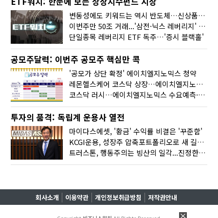
ETF워치: 한눈에 보는 상장지수펀드 시장
변동성에도 키워드는 역시 반도체…신상품은 우주·방산
이번주만 50조 거래...'삼전·닉스 레버리지' 수익률은 -30%
단일종목 레버리지 ETF 독주…'증시 블랙홀'
공모주달력: 이번주 공모주 핵심만 콕
'공모가 상단 확정' 에이치엘지노믹스 청약
레몬헬스케어 코스닥 상장…에이치엘지노믹스 수요예측
코스닥 러시…에이치엘지노믹스 수요예측·레메디 청약
투자의 품격: 독립계 운용사 열전
마이다스에셋, '황금' 수익률 비결은 '꾸준함'
KCGI운용, 성장주 압축포트폴리오로 새 길을 그리다
트러스톤, 행동주의는 빙산의 일각...진정한 힘은 '주식형 강자'
회사소개
이용약관
개인정보취급방침
저작권안내