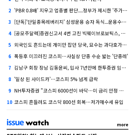
'PBR 0.8배' 지우고 업종별 판단....정부가 제시한 '주가 누르기' 방지법
2
[단독]'단일종목레버리지' 삼성운용 승자 독식...운용수익 미래에셋의 6배
3
[공모주달력]증권신고서 4번 고친 빅웨이브로보틱스, 수요예측
4
외국인도 흔드는데 개미만 잡던 당국, 묘수는 과다호가부담금?
5
폭등후 미끄러진 코스피…사실상 단종 수순 밟는 '단종레'
6
김남구 회장 장남 김동윤씨, 입사 7년만에 한투증권 임원 승진
7
'일상 된 사이드카'…코스피 5% 넘게 급락
8
NH투자증권 "코스피 6000선이 바닥…미 금리 안정 후 추가 회복"
9
코스피 흔들려도 코스닥 800선 회복…저가매수세 유입
10
more