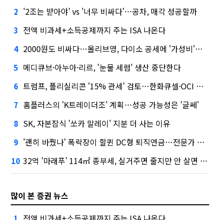
'2조는 받아야' vs '너무 비싸다'…공차, 매각 성공할까
2
전액 비과세+소득공제까지 주는 ISA 나온다
3
2000원도 비싸다…올리브영, 다이소 공세에 '가성비'로 맞불
4
메디큐브·아누아·리르, '눈물 세럼' 생산 중단한다
5
트럼프, 폴리실리콘 '15% 관세' 검토…한화큐셀·OCI 영향은?
6
홈플러스의 'K트레이더조' 계획…성공 가능성은 '글쎄'
7
SK, 자본잠식 '쏘카 말레이' 지분 더 사는 이유
8
'괜히 바꿨나' 폭락장이 할퀸 DC형 퇴직연금…전문가 조언은
9
32억 '마래푸' 114㎡ 종부세, 실거주면 줄지만 안 살면 2.5배
10
많이 본 증권 뉴스
전액 비과세+소득공제까지 주는 ISA 나온다
1