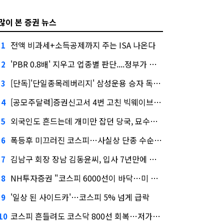
많이 본 증권 뉴스
전액 비과세+소득공제까지 주는 ISA 나온다
1
'PBR 0.8배' 지우고 업종별 판단....정부가 제시한 '주가 누르기' 방지법
2
[단독]'단일종목레버리지' 삼성운용 승자 독식...운용수익 미래에셋의 6배
3
[공모주달력]증권신고서 4번 고친 빅웨이브로보틱스, 수요예측
4
외국인도 흔드는데 개미만 잡던 당국, 묘수는 과다호가부담금?
5
폭등후 미끄러진 코스피…사실상 단종 수순 밟는 '단종레'
6
김남구 회장 장남 김동윤씨, 입사 7년만에 한투증권 임원 승진
7
NH투자증권 "코스피 6000선이 바닥…미 금리 안정 후 추가 회복"
8
'일상 된 사이드카'…코스피 5% 넘게 급락
9
코스피 흔들려도 코스닥 800선 회복…저가매수세 유입
10