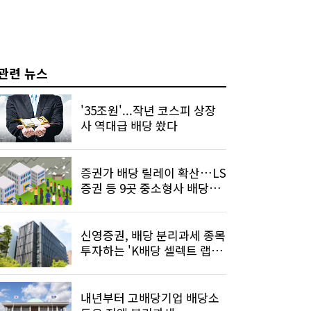
관련 뉴스
'35조원'...작년 코스피 상장
사 역대급 배당 쐈다
증권가 배당 릴레이 확산…LS
증권 등 9곳 중소형사 배당금
늘려
신영증권, 배당 분리과세 종목
투자하는 'K배당 셀렉트 랩'
출시
내년부터 고배당기업 배당소