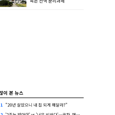
득은 전액 분리과세
많이 본 뉴스
"20년 살았으니 내 집 되게 해달라?"
1
'2조는 받아야' vs '너무 비싸다'…공차, 매각 성공할까
2