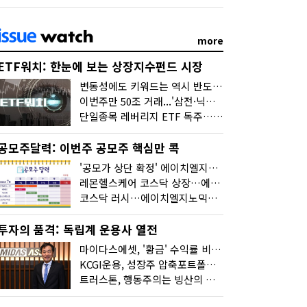
more
ETF워치: 한눈에 보는 상장지수펀드 시장
변동성에도 키워드는 역시 반도체…신상품은 우주·방산
이번주만 50조 거래...'삼전·닉스 레버리지' 수익률은 -30%
단일종목 레버리지 ETF 독주…'증시 블랙홀'
공모주달력: 이번주 공모주 핵심만 콕
'공모가 상단 확정' 에이치엘지노믹스 청약
레몬헬스케어 코스닥 상장…에이치엘지노믹스 수요예측
코스닥 러시…에이치엘지노믹스 수요예측·레메디 청약
투자의 품격: 독립계 운용사 열전
마이다스에셋, '황금' 수익률 비결은 '꾸준함'
KCGI운용, 성장주 압축포트폴리오로 새 길을 그리다
트러스톤, 행동주의는 빙산의 일각...진정한 힘은 '주식형 강자'