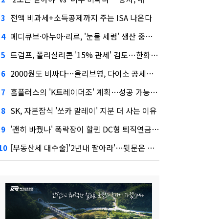
전액 비과세+소득공제까지 주는 ISA 나온다
3
메디큐브·아누아·리르, '눈물 세럼' 생산 중단한다
4
트럼프, 폴리실리콘 '15% 관세' 검토…한화큐셀·OCI 영향은?
5
2000원도 비싸다…올리브영, 다이소 공세에 '가성비'로 맞불
6
홈플러스의 'K트레이더조' 계획…성공 가능성은 '글쎄'
7
SK, 자본잠식 '쏘카 말레이' 지분 더 사는 이유
8
'괜히 바꿨나' 폭락장이 할퀸 DC형 퇴직연금…전문가 조언은
9
[부동산세 대수술]'2년내 팔아라'…뒷문은 열었다
10